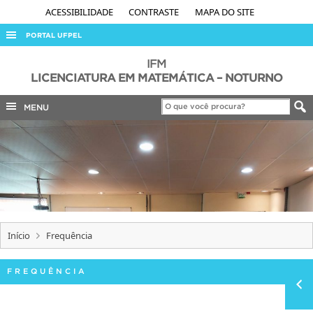
ACESSIBILIDADE
CONTRASTE
MAPA DO SITE
PORTAL UFPEL
ACESSO À INFORMAÇÃO
IFM
LICENCIATURA EM MATEMÁTICA – NOTURNO
AUDITORIA
MENU
COBALTO
CONCURSOS
EDITAIS
INTERNACIONAL
OUVIDORIA
PORTARIAS
Início
Frequência
TELEFONES
FREQUÊNCIA