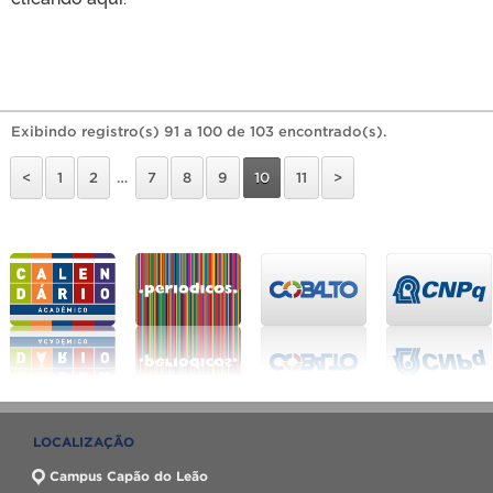
Exibindo registro(s) 91 a 100 de 103 encontrado(s).
<
1
2
…
7
8
9
10
11
>
LOCALIZAÇÃO
Campus Capão do Leão