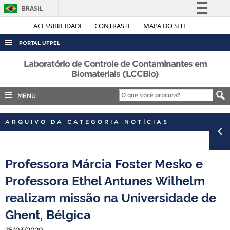
BRASIL
Simplifique!
ACESSIBILIDADE
CONTRASTE
MAPA DO SITE
Comunica BR
PORTAL UFPEL
Participe
ACESSO À INFORMAÇÃO
Laboratório de Controle de Contaminantes em
Acesso à informação
Biomateriais (LCCBio)
AUDITORIA
Legislação
MENU
COBALTO
Canais
CONCURSOS
ARQUIVO DA CATEGORIA NOTÍCIAS
EDITAIS
INTERNACIONAL
Professora Márcia Foster Mesko e
OUVIDORIA
Professora Ethel Antunes Wilhelm
PORTARIAS
realizam missão na Universidade de
TELEFONES
Ghent, Bélgica
25/03/2020