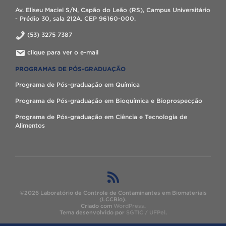
Av. Eliseu Maciel S/N, Capão do Leão (RS), Campus Universitário
- Prédio 30, sala 212A. CEP 96160-000.
(53) 3275 7387
clique para ver o e-mail
PROGRAMAS DE PÓS-GRADUAÇÃO
Programa de Pós-graduação em Química
Programa de Pós-graduação em Bioquímica e Bioprospecção
Programa de Pós-graduação em Ciência e Tecnologia de
Alimentos
©2026 Laboratório de Controle de Contaminantes em Biomateriais
(LCCBio).
Criado com
WordPress
.
Tema desenvolvido por
SGTIC / UFPel
.