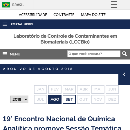
BRASIL
Simplifique!
ACESSIBILIDADE
CONTRASTE
MAPA DO SITE
Comunica BR
PORTAL UFPEL
Participe
ACESSO À INFORMAÇÃO
Laboratório de Controle de Contaminantes em
Acesso à informação
Biomateriais (LCCBio)
AUDITORIA
Legislação
MENU
COBALTO
Canais
CONCURSOS
ARQUIVO DE AGOSTO 2018
EDITAIS
INTERNACIONAL
JAN
FEV
MAR
ABR
MAI
JUN
OUVIDORIA
JUL
AGO
SET
OUT
NOV
DEZ
PORTARIAS
TELEFONES
19° Encontro Nacional de Química
Analítica promove Sessão Temática