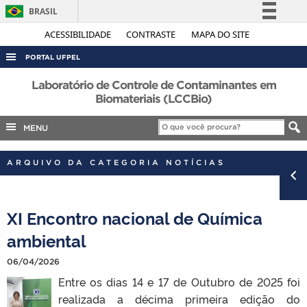
BRASIL
Simplifique!
ACESSIBILIDADE
CONTRASTE
MAPA DO SITE
Comunica BR
PORTAL UFPEL
Participe
ACESSO À INFORMAÇÃO
Laboratório de Controle de Contaminantes em
Acesso à informação
Biomateriais (LCCBio)
AUDITORIA
Legislação
MENU
COBALTO
Canais
CONCURSOS
ARQUIVO DA CATEGORIA NOTÍCIAS
EDITAIS
INTERNACIONAL
XI Encontro nacional de Química
OUVIDORIA
ambiental
PORTARIAS
06/04/2026
TELEFONES
Entre os dias 14 e 17 de Outubro de 2025 foi
realizada a décima primeira edição do