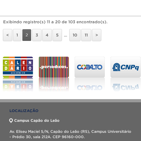
Exibindo registro(s) 11 a 20 de 103 encontrado(s).
<
1
2
3
4
5
…
10
11
>
LOCALIZAÇÃO
Campus Capão do Leão
Av. Eliseu Maciel S/N, Capão do Leão (RS), Campus Universitário
- Prédio 30, sala 212A. CEP 96160-000.