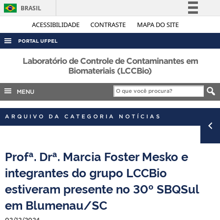
BRASIL
Simplifique!
ACESSIBILIDADE
CONTRASTE
MAPA DO SITE
Comunica BR
PORTAL UFPEL
Participe
ACESSO À INFORMAÇÃO
Laboratório de Controle de Contaminantes em
Acesso à informação
Biomateriais (LCCBio)
AUDITORIA
Legislação
MENU
COBALTO
Canais
CONCURSOS
ARQUIVO DA CATEGORIA NOTÍCIAS
EDITAIS
INTERNACIONAL
Profª. Drª. Marcia Foster Mesko e
OUVIDORIA
integrantes do grupo LCCBio
PORTARIAS
estiveram presente no 30º SBQSul
TELEFONES
em Blumenau/SC
02/12/2024