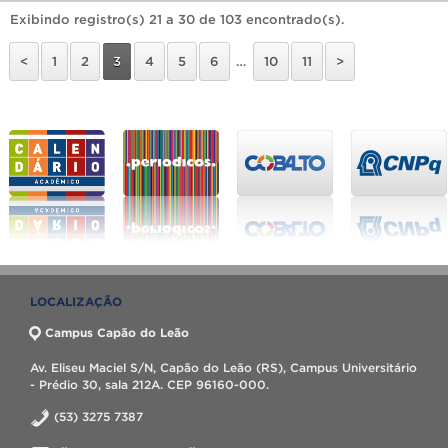
Exibindo registro(s) 21 a 30 de 103 encontrado(s).
<
1
2
3
4
5
6
…
10
11
>
LOCALIZAÇÃO
Campus Capão do Leão
Av. Eliseu Maciel S/N, Capão do Leão (RS), Campus Universitário
- Prédio 30, sala 212A. CEP 96160-000.
(53) 3275 7387