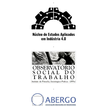
.
.
.