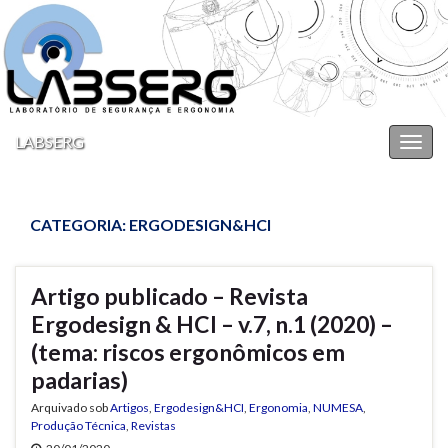
LABSERG
Alter
nave
CATEGORIA:
ERGODESIGN&HCI
Artigo publicado – Revista
Ergodesign & HCI – v.7, n.1 (2020) –
(tema: riscos ergonômicos em
padarias)
Arquivado sob
Artigos
,
Ergodesign&HCI
,
Ergonomia
,
NUMESA
,
Produção Técnica
,
Revistas