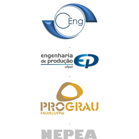
.
.
.