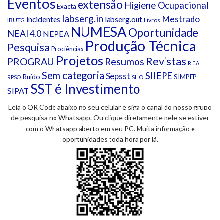
Eventos
extensão
Higiene Ocupacional
Exacta
labserg.in
Mestrado
Incidentes
labserg.out
IBUTG
Livros
NUMESA
Oportunidade
NEAI 4.0
NEPEA
Produção Técnica
Pesquisa
Prociências
Projetos
Revistas
Resumos
PROGRAU
RICA
Sem categoria
SIIEPE
Sepsst
Ruído
SIMPEP
SHO
RPSO
SST é Investimento
SIPAT
Leia o QR Code abaixo no seu celular e siga o canal do nosso grupo
de pesquisa no Whatsapp. Ou clique diretamente nele se estiver
com o Whatsapp aberto em seu PC. Muita informação e
oportunidades toda hora por lá.