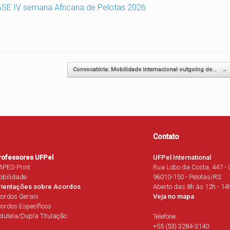
SE IV semana Africana de Pelotas 2026
Convocatória: Mobilidade internacional outgoing de…
→
Contato
rofessores UFPel
UFPel International
APES-Print
Rua Lobo da Costa, 447 - 
obilidade
96010-150 - Pelotas/RS
rientações sobre Acordos
Aberto das 8h às 12h - 14
cordos Gerais
Veja no mapa
ordos Específicos
tutela/Dupla Titulação
Telefone:
+55 (53) 3284-3140