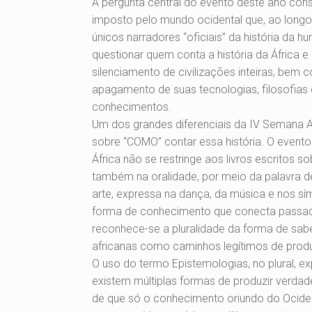
A pergunta central do evento deste ano cons
imposto pelo mundo ocidental que, ao long
únicos narradores “oficiais” da história da 
questionar quem conta a história da África e 
silenciamento de civilizações inteiras, bem
apagamento de suas tecnologias, filosofias 
conhecimentos.
Um dos grandes diferenciais da IV Semana A
sobre “COMO” contar essa história. O event
África não se restringe aos livros escritos
também na oralidade, por meio da palavra de
arte, expressa na dança, da música e nos sí
forma de conhecimento que conecta passado
reconhece-se a pluralidade da forma de sab
africanas como caminhos legítimos de prod
O uso do termo Epistemologias, no plural, 
existem múltiplas formas de produzir verdad
de que só o conhecimento oriundo do Ociden