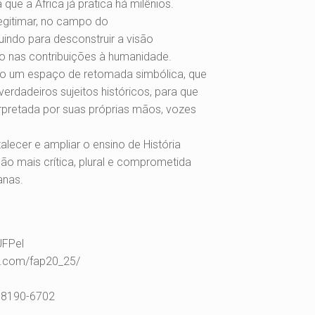
 que a África já pratica há milênios.
egitimar, no campo do
uindo para desconstruir a visão
 nas contribuições à humanidade.
o um espaço de retomada simbólica, que
verdadeiros sujeitos históricos, para que
nterpretada por suas próprias mãos, vozes
lecer e ampliar o ensino de História
ão mais crítica, plural e comprometida
anas.
UFPel
m.com/fap20_25/
98190-6702