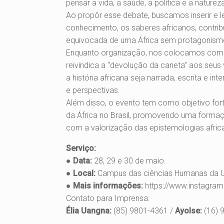
pensar a vida, a saúde, a política e a natureza
Ao propôr esse debate, buscamos inserir e l
conhecimento, os saberes africanos, contrib
equivocada de uma África sem protagonismo
Enquanto organização, nos colocamos com
reivindica a “devolução da caneta” aos seus 
a história africana seja narrada, escrita e i
e perspectivas.
Além disso, o evento tem como objetivo forta
da África no Brasil, promovendo uma formaç
com a valorização das epistemologias afric
Serviço:
●
Data:
28, 29 e 30 de maio.
●
Local:
Campus das ciências Humanas da 
●
Mais informações:
https://www.instagra
Contato para Imprensa:
Élia Uangna:
(85) 9801-4361 /
Ayolse:
(16) 