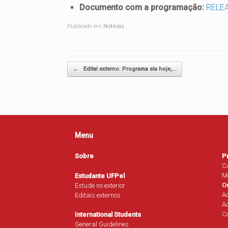
Documento com a programação:
RELEA
Publicado em
Notícias
.
Navegação de posts
←
Edital externo: Programa ela hoje,…
Menu
Sobre
P
C
M
Estudante UFPel
O
Estude no exterior
A
Editais externos
Ac
Co
International Students
General Guidelines