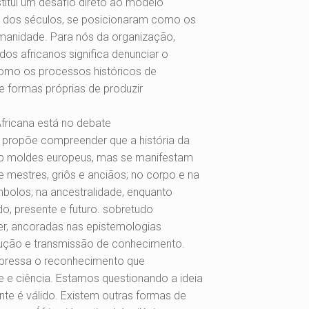
titui um desafio direto ao modelo
o dos séculos, se posicionaram como os
humanidade. Para nós da organização,
dos africanos significa denunciar o
 como os processos históricos de
e formas próprias de produzir
fricana está no debate
o propõe compreender que a história da
 sob moldes europeus, mas se manifestam
 mestres, griôs e anciãos; no corpo e na
mbolos; na ancestralidade, enquanto
, presente e futuro. sobretudo
er, ancoradas nas epistemologias
ução e transmissão de conhecimento.
expressa o reconhecimento que
e e ciência. Estamos questionando a ideia
te é válido. Existem outras formas de