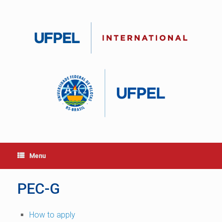
Skip
to
content
Menu
PEC-G
How to apply