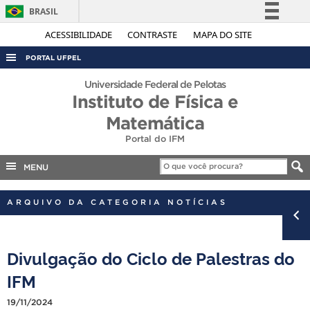
BRASIL
Simplifique!
ACESSIBILIDADE
CONTRASTE
MAPA DO SITE
Comunica BR
PORTAL UFPEL
Participe
ACESSO À INFORMAÇÃO
Universidade Federal de Pelotas
Acesso à informação
Instituto de Física e
AUDITORIA
Legislação
Matemática
COBALTO
Canais
Portal do IFM
CONCURSOS
MENU
EDITAIS
INTERNACIONAL
ARQUIVO DA CATEGORIA NOTÍCIAS
OUVIDORIA
PORTARIAS
Divulgação do Ciclo de Palestras do
TELEFONES
IFM
19/11/2024