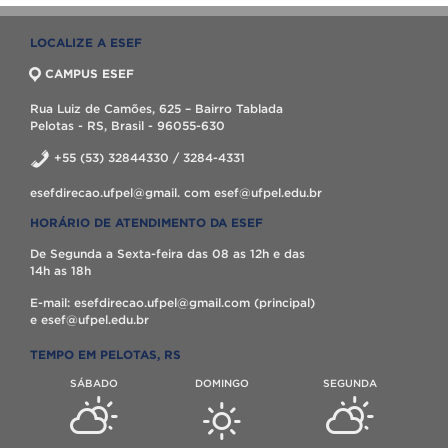
LOCALIZE A ESEF
CAMPUS ESEF
Rua Luiz de Camões, 625 – Bairro Tablada
Pelotas - RS, Brasil - 96055-630
+55 (53) 32844330 / 3284-4331
esefdirecao.ufpel@gmail. com esef@ufpel.edu.br
HORÁRIO DE ATENDIMENTO DA ESEF
De Segunda a Sexta-feira das 08 as 12h e das
14h as 18h
E-mail: esefdirecao.ufpel@gmail.com (principal)
e esef@ufpel.edu.br
TEMPO EM PELOTAS, RS
SÁBADO
DOMINGO
SEGUNDA