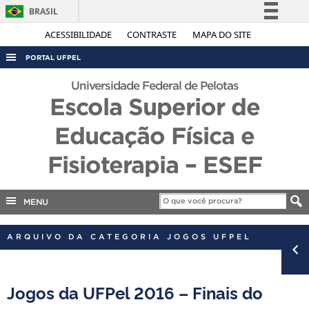
BRASIL
Simplifique!
ACESSIBILIDADE
CONTRASTE
MAPA DO SITE
Comunica BR
PORTAL UFPEL
Participe
ACESSO À INFORMAÇÃO
Universidade Federal de Pelotas
Acesso à informação
Escola Superior de
AUDITORIA
Legislação
Educação Física e
COBALTO
Canais
CONCURSOS
Fisioterapia – ESEF
EDITAIS
INTERNACIONAL
MENU
OUVIDORIA
ARQUIVO DA CATEGORIA JOGOS UFPEL
PORTARIAS
TELEFONES
Jogos da UFPel 2016 – Finais do