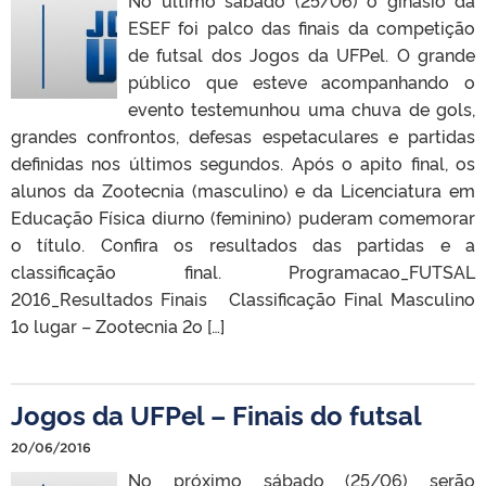
No último sábado (25/06) o ginásio da
ESEF foi palco das finais da competição
de futsal dos Jogos da UFPel. O grande
público que esteve acompanhando o
evento testemunhou uma chuva de gols,
grandes confrontos, defesas espetaculares e partidas
definidas nos últimos segundos. Após o apito final, os
alunos da Zootecnia (masculino) e da Licenciatura em
Educação Física diurno (feminino) puderam comemorar
o título. Confira os resultados das partidas e a
classificação final. Programacao_FUTSAL
2016_Resultados Finais Classificação Final Masculino
1o lugar – Zootecnia 2o […]
Jogos da UFPel – Finais do futsal
20/06/2016
No próximo sábado (25/06) serão