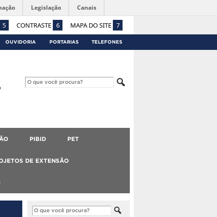
mação
Legislação
Canais
5
CONTRASTE
6
MAPA DO SITE
7
OUVIDORIA
PORTARIAS
TELEFONES
ÃO
PIBID
PET
OJETOS DE EXTENSÃO
O