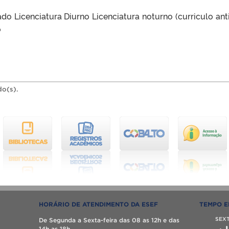
o Licenciatura Diurno Licenciatura noturno (curriculo ant
o
do(s).
HORÁRIO DE ATENDIMENTO DA ESEF
TEMPO E
SEX
De Segunda a Sexta-feira das 08 as 12h e das
14h as 18h