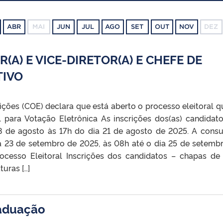
ABR
MAI
JUN
JUL
AGO
SET
OUT
NOV
DEZ
(A) E VICE-DIRETOR(A) E CHEFE DE
TIVO
ções (COE) declara que está aberto o processo eleitoral q
 para Votação Eletrônica As inscrições dos(as) candidato
18 de agosto às 17h do dia 21 de agosto de 2025. A consu
a 23 de setembro de 2025, às 08h até o dia 25 de setemb
ocesso Eleitoral Inscrições dos candidatos – chapas de
uras […]
raduação