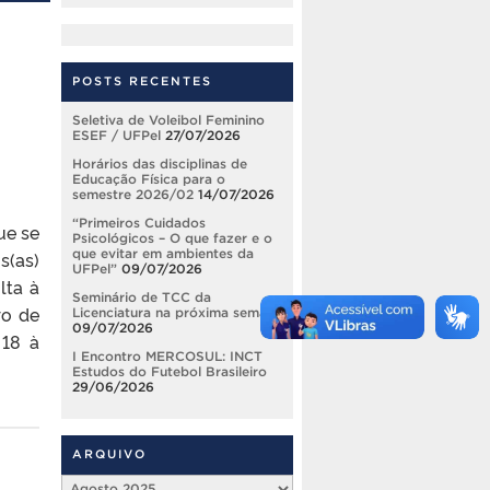
POSTS RECENTES
Seletiva de Voleibol Feminino
ESEF / UFPel
27/07/2026
Horários das disciplinas de
Educação Física para o
semestre 2026/02
14/07/2026
“Primeiros Cuidados
ue se
Psicológicos – O que fazer e o
que evitar em ambientes da
s(as)
UFPel”
09/07/2026
lta à
Seminário de TCC da
ro de
Licenciatura na próxima semana
09/07/2026
 18 à
I Encontro MERCOSUL: INCT
Estudos do Futebol Brasileiro
29/06/2026
ARQUIVO
Arquivo