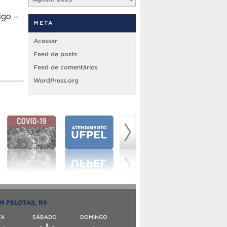
igo –
META
Acessar
Feed de posts
Feed de comentários
WordPress.org
M PELOTAS, RS
TA
SÁBADO
DOMINGO