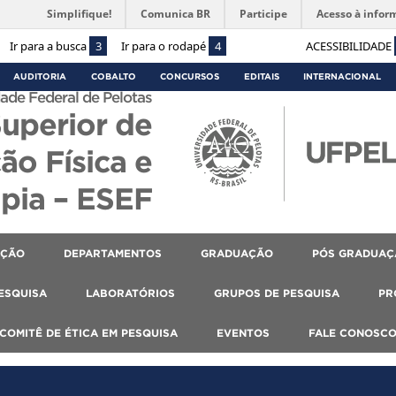
Simplifique!
Comunica BR
Participe
Acesso à infor
Ir para a busca
3
Ir para o rodapé
4
ACESSIBILIDADE
AUDITORIA
COBALTO
CONCURSOS
EDITAIS
INTERNACIONAL
ade Federal de Pelotas
Superior de
ão Física e
apia – ESEF
AÇÃO
DEPARTAMENTOS
GRADUAÇÃO
PÓS GRADUAÇ
PESQUISA
LABORATÓRIOS
GRUPOS DE PESQUISA
PR
COMITÊ DE ÉTICA EM PESQUISA
EVENTOS
FALE CONOSC