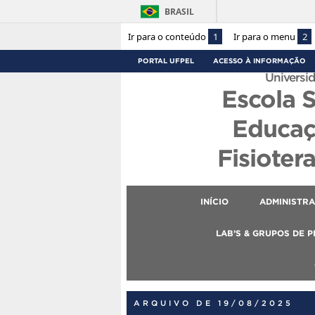
BRASIL
Ir para o conteúdo
1
Ir para o menu
2
PORTAL UFPEL
ACESSO À INFORMAÇÃO
Universid
Escola 
Educaç
Fisioter
INÍCIO
ADMINISTR
LAB’S & GRUPOS DE 
ARQUIVO DE 19/08/2025