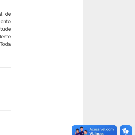
al de
mento
rtude
dente
 Toda