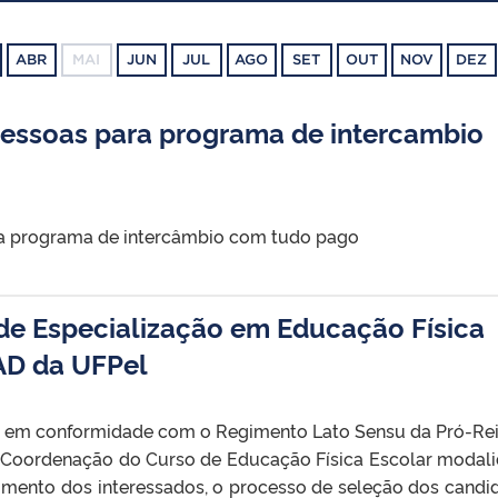
ABR
MAI
JUN
JUL
AGO
SET
OUT
NOV
DEZ
pessoas para programa de intercambio
ra programa de intercâmbio com tudo pago
de Especialização em Educação Física
AD da UFPel
as em conformidade com o Regimento Lato Sensu da Pró-Rei
 Coordenação do Curso de Educação Física Escolar modal
imento dos interessados, o processo de seleção dos candi