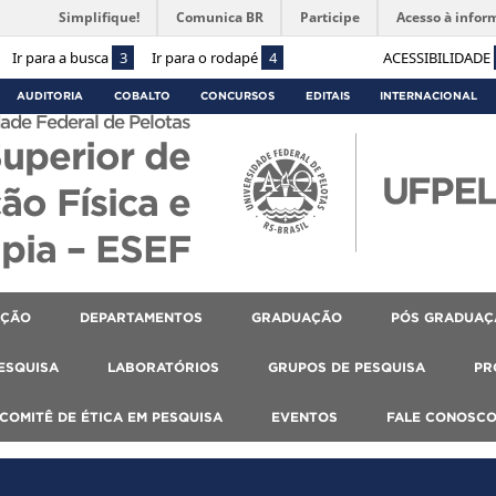
Simplifique!
Comunica BR
Participe
Acesso à infor
Ir para a busca
3
Ir para o rodapé
4
ACESSIBILIDADE
AUDITORIA
COBALTO
CONCURSOS
EDITAIS
INTERNACIONAL
ade Federal de Pelotas
Superior de
ão Física e
apia – ESEF
AÇÃO
DEPARTAMENTOS
GRADUAÇÃO
PÓS GRADUAÇ
PESQUISA
LABORATÓRIOS
GRUPOS DE PESQUISA
PR
COMITÊ DE ÉTICA EM PESQUISA
EVENTOS
FALE CONOSC