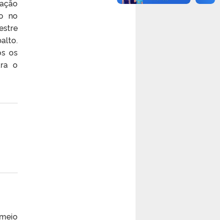
iação
to no
estre
alto.
os os
ra o
 meio