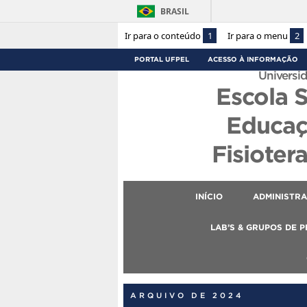
BRASIL
Ir para o conteúdo
1
Ir para o menu
2
PORTAL UFPEL
ACESSO À INFORMAÇÃO
Universid
Escola 
Educaç
Fisioter
INÍCIO
ADMINISTR
LAB’S & GRUPOS DE 
ARQUIVO DE 2024