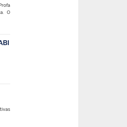
Profa
ya. O
ABI
tivas