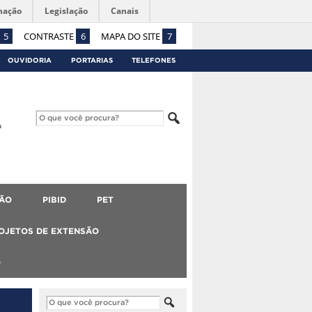
mação
Legislação
Canais
5
CONTRASTE
6
MAPA DO SITE
7
OUVIDORIA
PORTARIAS
TELEFONES
ÃO
PIBID
PET
OJETOS DE EXTENSÃO
O