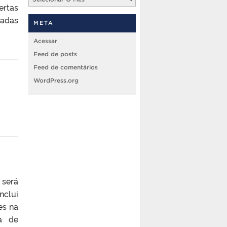
ertas
zadas
META
Acessar
Feed de posts
Feed de comentários
WordPress.org
 será
nclui
es na
a de