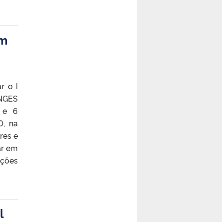
em
r o I
ANGES
 e 6
0, na
res e
ar em
ações
l