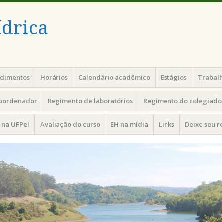
drica
edimentos
Horários
Calendário acadêmico
Estágios
Trabalh
coordenador
Regimento de laboratórios
Regimento do colegiado 
 na UFPel
Avaliação do curso
EH na mídia
Links
Deixe seu 