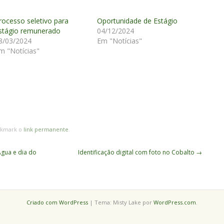
rocesso seletivo para
Oportunidade de Estágio
stágio remunerado
04/12/2024
8/03/2024
Em "Notícias"
m "Notícias"
okmark o
link permanente
.
gua e dia do
Identificação digital com foto no Cobalto
→
Criado com WordPress
|
Tema: Misty Lake por
WordPress.com
.