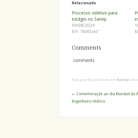
Relacionado
Processo seletivo para
P
estágio no Sanep
e
09/08/2024
1
Em "Notícias"
E
Comments
comments
Esse post foi publicado em
Notícias
. Bo
Navegação
←
Comemoração ao dia Mundial da Á
de
Engenheiro Hídrico
Posts