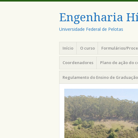
Engenharia Hí
Universidade Federal de Pelotas
Menu
Pular
Início
O curso
Formulários/Proc
para
o
Coordenadores
Plano de ação do 
conteúdo
Regulamento do Ensino de Graduação