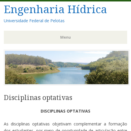
Engenharia Hídrica
Universidade Federal de Pelotas
Menu
Pular
para
o
conteúdo
Disciplinas optativas
DISCIPLINAS OPTATIVAS
As disciplinas optativas objetivam complementar a formação
dos estudantes, por meio de oportunidade de articulação entre