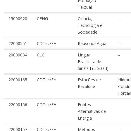
Produção
Textual
15000920
CENG
Ciência,
–
Tecnologia e
Sociedade
22000551
CDTec/EH
Reuso da Água
–
20000084
CLC
Língua
–
Brasileira de
Sinais I (Libras I)
22000165
CDTec/EH
Estações de
Hidráu
Recalque
Condu
Força
22000156
CDTec/EH
Fontes
Alternativas de
Energia
22000157
CDTec/EH
Métodos
–