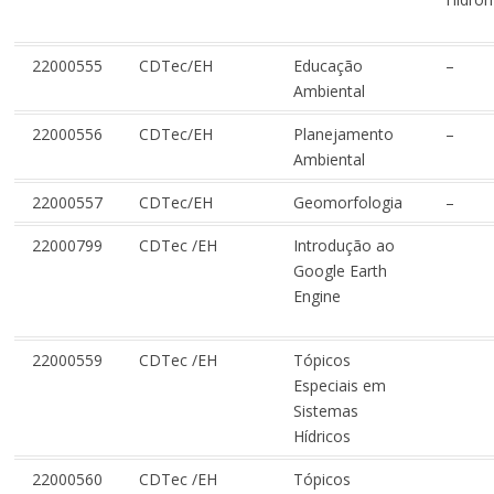
22000555
CDTec/EH
Educação
–
Ambiental
22000556
CDTec/EH
Planejamento
–
Ambiental
22000557
CDTec/EH
Geomorfologia
–
22000799
CDTec /EH
Introdução ao
Google Earth
Engine
22000559
CDTec /EH
Tópicos
Especiais em
Sistemas
Hídricos
22000560
CDTec /EH
Tópicos