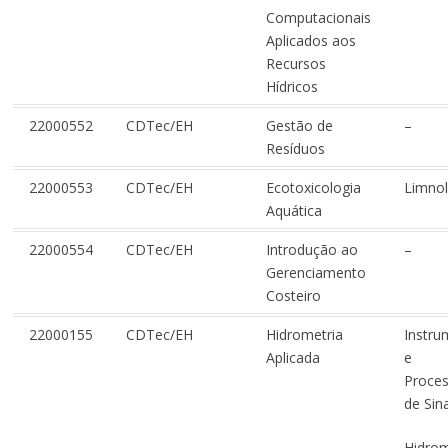
Computacionais
Aplicados aos
Recursos
Hídricos
22000552
CDTec/EH
Gestão de
–
Resíduos
22000553
CDTec/EH
Ecotoxicologia
Limnol
Aquática
22000554
CDTec/EH
Introdução ao
–
Gerenciamento
Costeiro
22000155
CDTec/EH
Hidrometria
Instr
Aplicada
e
Proce
de Sina
Hidrom