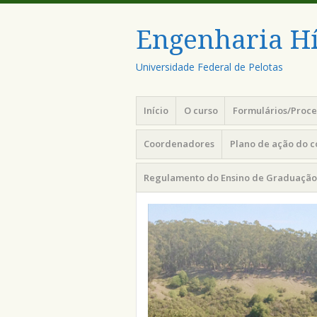
Engenharia Hí
Universidade Federal de Pelotas
Menu
Pular
Início
O curso
Formulários/Proc
para
o
Coordenadores
Plano de ação do 
conteúdo
Regulamento do Ensino de Graduação