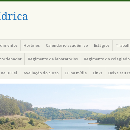
drica
edimentos
Horários
Calendário acadêmico
Estágios
Trabalh
coordenador
Regimento de laboratórios
Regimento do colegiado 
 na UFPel
Avaliação do curso
EH na mídia
Links
Deixe seu 