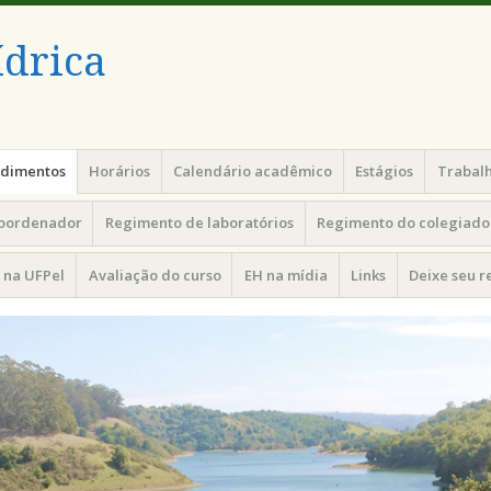
drica
edimentos
Horários
Calendário acadêmico
Estágios
Trabalh
coordenador
Regimento de laboratórios
Regimento do colegiado 
 na UFPel
Avaliação do curso
EH na mídia
Links
Deixe seu 