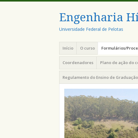
Engenharia Hí
Universidade Federal de Pelotas
Menu
Pular
Início
O curso
Formulários/Proc
para
o
Coordenadores
Plano de ação do 
conteúdo
Regulamento do Ensino de Graduação