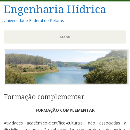
Engenharia Hídrica
Universidade Federal de Pelotas
Menu
Pular
para
o
conteúdo
Formação complementar
FORMAÇÃO COMPLEMENTAR
Atividades acadêmico-científico-culturais, não associadas a
disciplinas e que estão relacionadas com projetos de ensino,