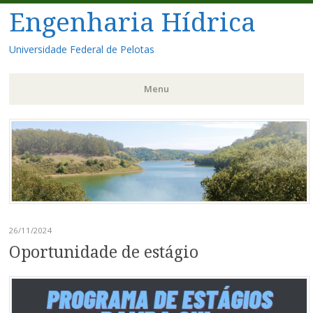
Engenharia Hídrica
Universidade Federal de Pelotas
Menu
Pular
para
o
conteúdo
26/11/2024
Oportunidade de estágio