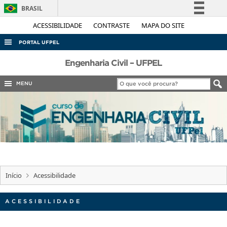
BRASIL
Simplifique!
ACESSIBILIDADE
CONTRASTE
MAPA DO SITE
Comunica BR
PORTAL UFPEL
Participe
ACESSO À INFORMAÇÃO
Engenharia Civil – UFPEL
Acesso à informação
AUDITORIA
MENU
Legislação
COBALTO
Canais
CONCURSOS
EDITAIS
INTERNACIONAL
OUVIDORIA
Início
Acessibilidade
PORTARIAS
TELEFONES
ACESSIBILIDADE