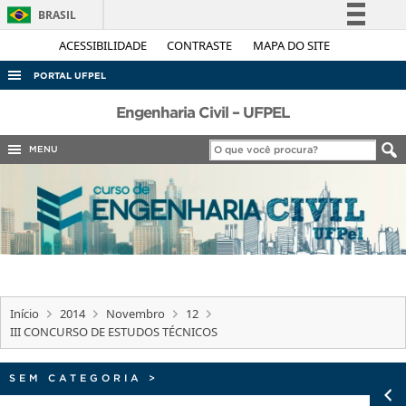
BRASIL
Simplifique!
ACESSIBILIDADE
CONTRASTE
MAPA DO SITE
Comunica BR
PORTAL UFPEL
Participe
ACESSO À INFORMAÇÃO
Engenharia Civil – UFPEL
Acesso à informação
AUDITORIA
MENU
Legislação
COBALTO
Canais
CONCURSOS
EDITAIS
INTERNACIONAL
OUVIDORIA
Início
2014
Novembro
12
PORTARIAS
III CONCURSO DE ESTUDOS TÉCNICOS
TELEFONES
SEM CATEGORIA
>