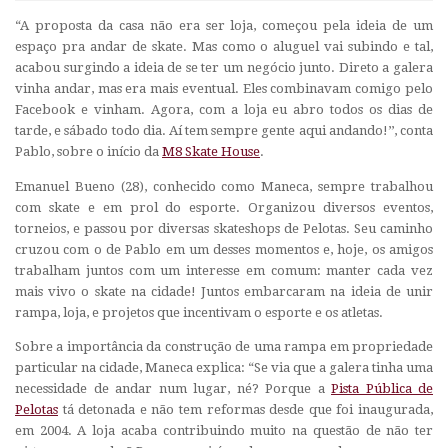
“A proposta da casa não era ser loja, começou pela ideia de um
espaço pra andar de skate. Mas como o aluguel vai subindo e tal,
acabou surgindo a ideia de se ter um negócio junto. Direto a galera
vinha andar, mas era mais eventual. Eles combinavam comigo pelo
Facebook
e vinham. Agora, com a loja eu abro todos os dias de
tarde, e sábado todo dia. Aí tem sempre gente aqui andando!’’, conta
Pablo, sobre o início da
M8 Skate House
.
Emanuel Bueno (28), conhecido como
Maneca
, sempre trabalhou
com skate e em prol do esporte. Organizou diversos eventos,
torneios, e passou por diversas
skateshops
de Pelotas. Seu caminho
cruzou com o de Pablo em um desses momentos e, hoje, os amigos
trabalham juntos com um interesse em comum: manter cada vez
mais vivo o skate na cidade! Juntos embarcaram na ideia de unir
rampa, loja, e projetos que incentivam o esporte e os atletas.
Sobre a importância da construção de uma rampa em propriedade
particular na cidade,
Maneca
explica: “Se via que a galera tinha uma
necessidade de andar num lugar, né? Porque a
Pista Pública de
Pelotas
tá detonada e não tem reformas desde que foi inaugurada,
em 2004. A loja acaba contribuindo muito na questão de não ter