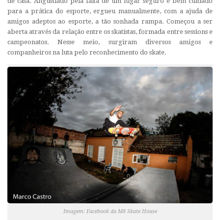
de casa. Angustiado pela falta de um lugar seguro e bem cuidado
para a prática do esporte, ergueu manualmente, com a ajuda de
amigos adeptos ao esporte, a tão sonhada rampa. Começou a ser
aberta através da relação entre os skatistas, formada entre
sessions
e
campeonatos. Nesse meio, surgiram diversos amigos e
companheiros na luta pelo reconhecimento do skate.
Imagem: Facebook da M8 Skate House