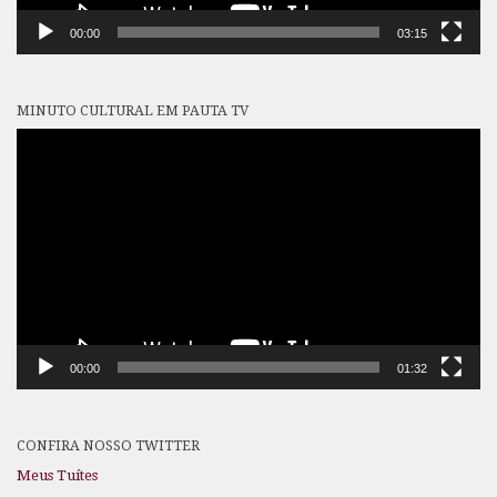
00:00
03:15
MINUTO CULTURAL EM PAUTA TV
Tocador
de
vídeo
00:00
01:32
CONFIRA NOSSO TWITTER
Meus Tuítes