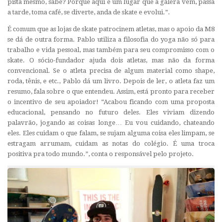
pista mesmo, sabe? Porque aqui é um lugar que a galera vem, passa
a tarde, toma café, se diverte, anda de skate e evolui.”.
É comum que as lojas de skate patrocinem atletas, mas o apoio da M8
se dá de outra forma. Pablo utiliza a filosofia do yoga não só para
trabalho e vida pessoal, mas também para seu compromisso com o
skate. O sócio-fundador ajuda dois atletas, mas não da forma
convencional. Se o atleta precisa de algum material como shape,
roda, tênis, e etc., Pablo dá um livro. Depois de ler, o atleta faz um
resumo, fala sobre o que entendeu. Assim, está pronto para receber
o incentivo de seu apoiador! “Acabou ficando com uma proposta
educacional, pensando no futuro deles. Eles viviam dizendo
palavrão, jogando as coisas longe… Eu vou cuidando, chateando
eles. Eles cuidam o que falam, se sujam alguma coisa eles limpam, se
estragam arrumam, cuidam as notas do colégio. É uma troca
positiva pra todo mundo.”, conta o responsável pelo projeto.