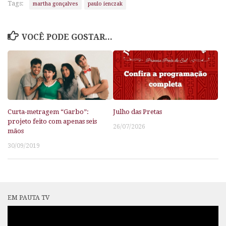
Tags:
martha gonçalves
paulo ienczak
VOCÊ PODE GOSTAR...
Curta-metragem “Garbo”:
Julho das Pretas
projeto feito com apenas seis
26/07/2026
mãos
30/09/2019
EM PAUTA TV
Tocador
de