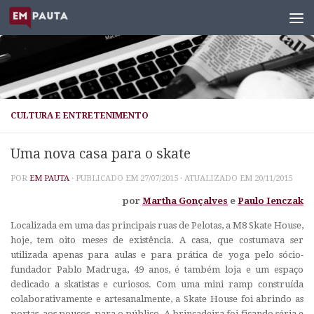
Skip to content
CULTURA E ENTRETENIMENTO
Uma nova casa para o skate
POR
EM PAUTA
· PUBLICADO EM
27/07/2015
· ATUALIZADO EM
20/11/2015
por
Martha Gonçalves
e
Paulo Ienczak
Localizada em uma das principais ruas de Pelotas, a M8 Skate House,
hoje, tem oito meses de existência. A casa, que costumava ser
utilizada apenas para aulas e para prática de yoga pelo sócio-
fundador Pablo Madruga, 49 anos, é também loja e um espaço
dedicado a skatistas e curiosos. Com uma
mini ramp
construída
colaborativamente e artesanalmente, a Skate House foi abrindo as
portas, aos poucos, para o público. A brincadeira foi ficando séria e