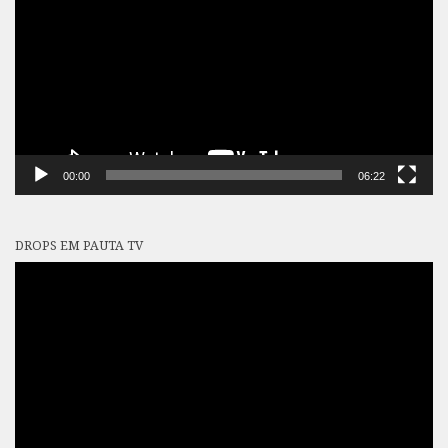
vídeo
00:00
06:22
DROPS EM PAUTA TV
Tocador
de
vídeo