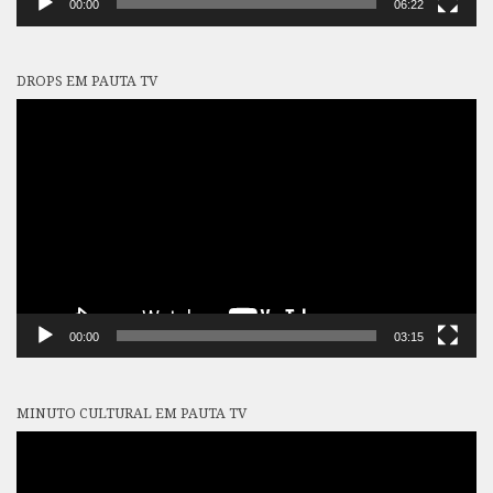
00:00
06:22
DROPS EM PAUTA TV
Tocador
de
vídeo
00:00
03:15
MINUTO CULTURAL EM PAUTA TV
Tocador
de
vídeo