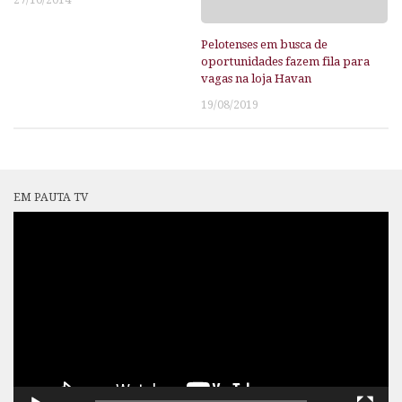
27/10/2014
Pelotenses em busca de
oportunidades fazem fila para
vagas na loja Havan
19/08/2019
EM PAUTA TV
Tocador
de
vídeo