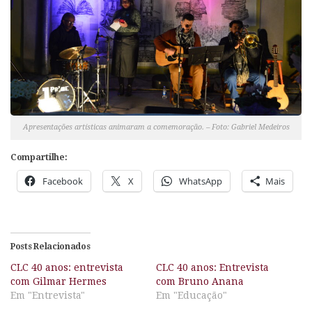
Apresentações artísticas animaram a comemoração. – Foto: Gabriel Medeiros
Compartilhe:
Facebook
X
WhatsApp
Mais
Posts Relacionados
CLC 40 anos: entrevista
CLC 40 anos: Entrevista
com Gilmar Hermes
com Bruno Anana
Em "Entrevista"
Em "Educação"