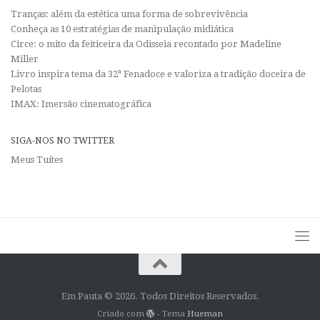
Tranças: além da estética uma forma de sobrevivência
Conheça as 10 estratégias de manipulação midiática
Circe: o mito da feiticeira da Odisseia recontado por Madeline
Miller
Livro inspira tema da 32ª Fenadoce e valoriza a tradição doceira de
Pelotas
IMAX: Imersão cinematográfica
SIGA-NOS NO TWITTER
Meus Tuítes
Em Pauta © 2026. Todos Direitos Reservados.
Criado com
- Tema
Hueman