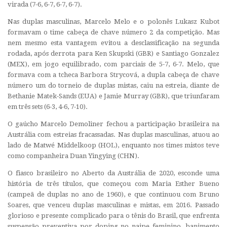
virada (7-6, 6-7, 6-7, 6-7).
Nas duplas masculinas, Marcelo Melo e o polonês Lukasz Kubot
formavam o time cabeça de chave número 2 da competição. Mas
nem mesmo esta vantagem evitou a desclassificação na segunda
rodada, após derrota para Ken Skupski (GBR) e Santiago Gonzalez
(MEX), em jogo equilibrado, com parciais de 5-7, 6-7. Melo, que
formava com a tcheca Barbora Strycová, a dupla cabeça de chave
número um do torneio de duplas mistas, caiu na estreia, diante de
Bethanie Matek-Sands (EUA) e Jamie Murray (GBR), que triunfaram
em três sets (6-3, 4-6, 7-10).
O gaúcho Marcelo Demoliner fechou a participação brasileira na
Austrália com estreias fracassadas. Nas duplas masculinas, atuou ao
lado de Matwé Middelkoop (HOL), enquanto nos times mistos teve
como companheira Duan Yingying (CHN).
O fiasco brasileiro no Aberto da Austrália de 2020, esconde uma
história de três títulos, que começou com Maria Esther Bueno
(campeã de duplas no ano de 1960), e que continuou com Bruno
Soares, que venceu duplas masculinas e mistas, em 2016. Passado
glorioso e presente complicado para o tênis do Brasil, que enfrenta
suspensão preventiva por doping no naipe feminino, banimento