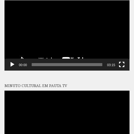
Tocador
de
vídeo
00:00
03:15
MINUTO CULTURAL EM PAUTA TV
Tocador
de
vídeo