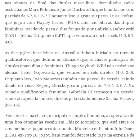
nas oitavas de final das duplas masculinas, derrubados pelos
australianos Marc Polmans e James Duckworth, que triunfaram com
parciais de 6-7, 6-2, 6-7. Enquanto isso, a grata surpresa Luisa Stefani,
que jogou com Hayley Carter (EUA), caiu nas oitavas das duplas
femininas, perdendo para o duo formado por Gabriela Dabrowski
(CAN) e Jelena Ostapenko (LET), que venceram em três sets (4-6, 6-1,
4-6).
As decepções brasileiras na Austrália tinham iniciado no torneio
qualificatório, que definiu as últimas vagas às chaves principais de
simples (masculina e feminina). Thiago Seyboth Wild não resistiu ao
alemão Peter Gojowczik, que venceu em sets diretos (4-6, 2-6).
Enquanto isso, João Menezes também não passou da estreia, caindo
diante do russo Evgeny Donskoy, com parciais de 7-6, 1-6, 6-7. No
torneio qualificatório feminino, Gabriela Cé tropeçou na estreia,
sendo atropelada em sets diretos pela estadunidense Sachia Vickery
(0-6, 1-6).
Sem tenistas na chave principal de simples feminina, a esperança de
uma boa campanha recaiu em Thiago Monteiro, que está entre os
cem melhores jogadores do mundo. Monteiro enfrentou John Isner
(EUA), ex-Top 10, jogou bem, mas foi derrotado logo na estreia e de