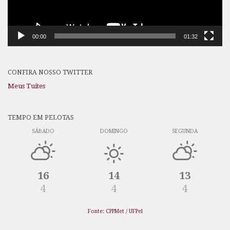
00:00
01:32
CONFIRA NOSSO TWITTER
Meus Tuítes
TEMPO EM PELOTAS
SÁBADO
DOMINGO
SEGUNDA
16
14
13
4
4
4
Fonte: CPPMet / UFPel