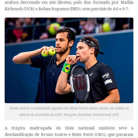
acabou derrotado em sets diretos, pelo duo formado por Nadiia
Kichenok (UCR) e Rohan Bopanna (IND), com parciais de 4-6 e 6-7.
Bruno Soares (combinando jogada com Mate Pavic) esteve abaixo da média no
Aberto da Austrália de 2020. Imagem: Jonathan Nackstrand/ AFP.
A trágica madrugada do tênis nacional também teve a
desclassificação de Bruno Soares e Mate Pavic (CRO), que pararam