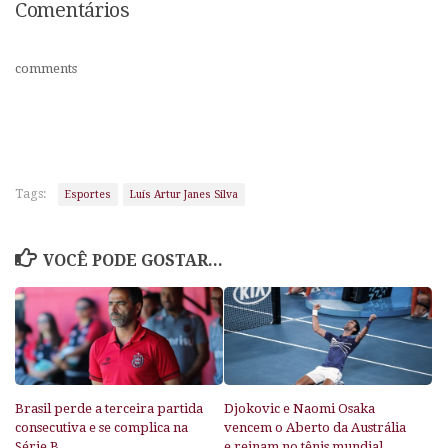
Comentários
comments
Tags:
Esportes
Luís Artur Janes Silva
VOCÊ PODE GOSTAR...
Brasil perde a terceira partida
Djokovic e Naomi Osaka
consecutiva e se complica na
vencem o Aberto da Austrália
Série B
e reinam no tênis mundial