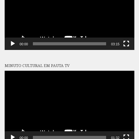
00:00
03:15
MINUTO CULTURAL EM PAUTA TV
Tocador
de
vídeo
00:00
01:32