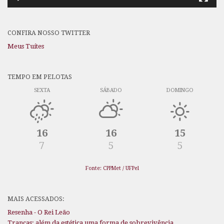
CONFIRA NOSSO TWITTER
Meus Tuítes
TEMPO EM PELOTAS
SEXTA
SÁBADO
DOMINGO
16
16
15
7
5
5
Fonte: CPPMet / UFPel
MAIS ACESSADOS:
Resenha - O Rei Leão
Tranças: além da estética uma forma de sobrevivência