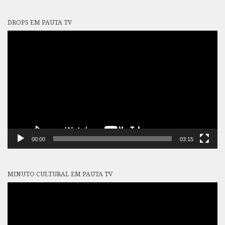
DROPS EM PAUTA TV
Tocador
de
vídeo
00:00
03:15
MINUTO CULTURAL EM PAUTA TV
Tocador
de
vídeo