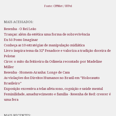
Fonte: CPPMet / UFPel
MAIS ACESSADOS:
Resenha - O Rei Leão
Tranças: além da estética uma forma de sobrevivência
Eu Só Posso Imaginar
Conheça as 10 estratégias de manipulação midiática
Livro inspira tema da 32ª Fenadoce e valoriza a tradição doceira de
Pelotas
Circe: o mito da feiticeira da Odisseia recontado por Madeline
Miller
Resenha - Homem-Aranha: Longe de Casa
As violações dos Direitos Humanos no Brasil em “Holocausto
Brasileiro”
Exposição excessiva a telas afeta sono, cognição e saúde mental
Feminilidade, amadurecimento e família - Resenha de Red: crescer é
uma fera
MAIS RECENTES: