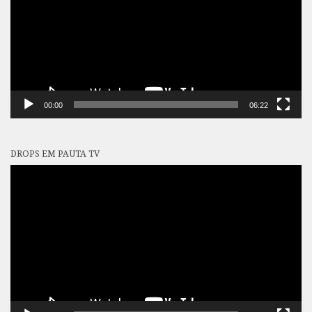
00:00
06:22
DROPS EM PAUTA TV
Tocador
de
vídeo