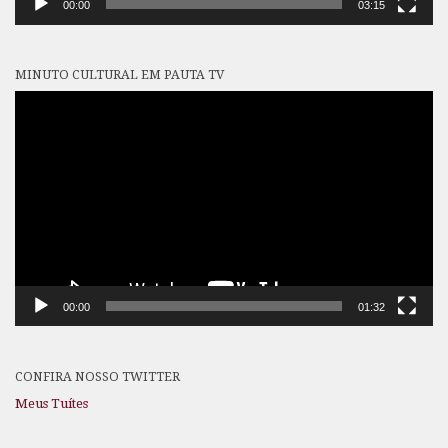
00:00
03:15
MINUTO CULTURAL EM PAUTA TV
Tocador
de
vídeo
00:00
01:32
CONFIRA NOSSO TWITTER
Meus Tuítes