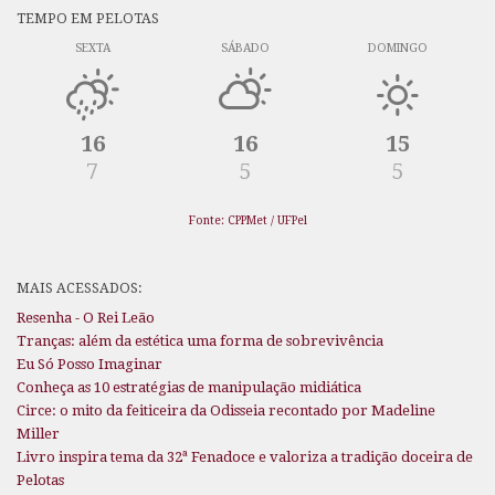
TEMPO EM PELOTAS
SEXTA
SÁBADO
DOMINGO
16
16
15
7
5
5
Fonte: CPPMet / UFPel
MAIS ACESSADOS:
Resenha - O Rei Leão
Tranças: além da estética uma forma de sobrevivência
Eu Só Posso Imaginar
Conheça as 10 estratégias de manipulação midiática
Circe: o mito da feiticeira da Odisseia recontado por Madeline
Miller
Livro inspira tema da 32ª Fenadoce e valoriza a tradição doceira de
Pelotas