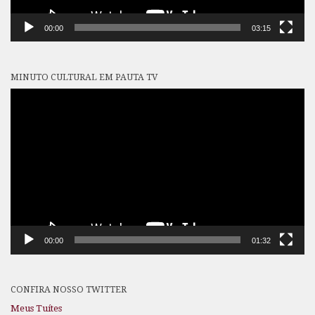
00:00
03:15
MINUTO CULTURAL EM PAUTA TV
Tocador
de
vídeo
00:00
01:32
CONFIRA NOSSO TWITTER
Meus Tuítes