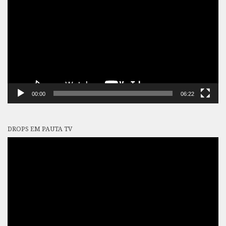
de
vídeo
00:00
06:22
DROPS EM PAUTA TV
Tocador
de
vídeo