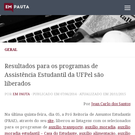
Skip to content
GERAL
Resultados para os programas de
Assistência Estudantil da UFPel são
liberados
POR
EM PAUTA
· PUBLICADO EM
07/06/2014
· ATUALIZADO EM
20/11/2015
Por
Jean Carlo dos Santos
Na última quinta-feira, dia 05, a Pró Reitoria de Assuntos Estudantis
(PRAE), através do seu
site
, liberou as listagens com os selecionados
para os programas de
auxílio transporte
,
auxílio moradia
,
auxílio
moradia estudantil – Casa do Estudante
,
auxílio alimentação
,
auxílio