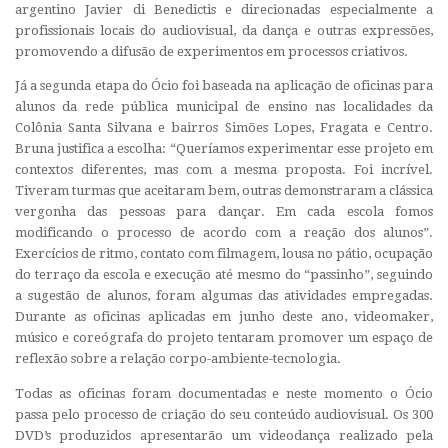
argentino Javier di Benedictis e direcionadas especialmente a
profissionais locais do audiovisual, da dança e outras expressões,
promovendo a difusão de experimentos em processos criativos.
Já a segunda etapa do Ócio foi baseada na aplicação de oficinas para
alunos da rede pública municipal de ensino nas localidades da
Colônia Santa Silvana e bairros Simões Lopes, Fragata e Centro.
Bruna justifica a escolha: “Queríamos experimentar esse projeto em
contextos diferentes, mas com a mesma proposta. Foi incrível.
Tiveram turmas que aceitaram bem, outras demonstraram a clássica
vergonha das pessoas para dançar. Em cada escola fomos
modificando o processo de acordo com a reação dos alunos”.
Exercícios de ritmo, contato com filmagem, lousa no pátio, ocupação
do terraço da escola e execução até mesmo do “passinho”, seguindo
a sugestão de alunos, foram algumas das atividades empregadas.
Durante as oficinas aplicadas em junho deste ano, videomaker,
músico e coreógrafa do projeto tentaram promover um espaço de
reflexão sobre a relação corpo-ambiente-tecnologia.
Todas as oficinas foram documentadas e neste momento o Ócio
passa pelo processo de criação do seu conteúdo audiovisual. Os 300
DVD’s produzidos apresentarão um videodança realizado pela