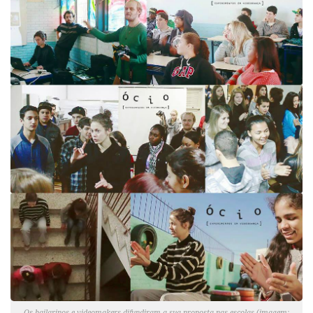
Os bailarinos e videomakers difundiram a sua proposta nas escolas (imagem: