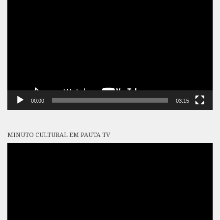
de
vídeo
00:00
03:15
MINUTO CULTURAL EM PAUTA TV
Tocador
de
vídeo