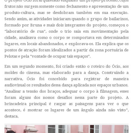
O projeto Ócio foi arquitetado enquanto um projeto-processo, cujos
frutos não surgem somente como fechamento e apresentação de um
produto-cultura, mas se desdobram também em sua execução.
Sendo assim, as atividades iniciaram quando o grupo de bailarinos,
formado por Bruna e mais dois integrantes do projeto, começou o
“laboratório de rua”, onde o trio saía em movimentação pela
cidade, analisava como o corpo se comportava em determinados
lugares, em locais abandonados, e explorava-os. Ela explica que os
pontos de atração foram idealizados a partir da zona portuária de
Pelotas e pela “vontade de ocupar tais espaços”.
Em um segundo momento, foi criado então o roteiro do Ócio, aos
moldes do cinema, mas elaborado para a dança. Construindo a
narrativa, Ócio foi concebido para registrar de maneira
audiovisual os resultados dessa dança aplicada nos espaços urbanos.
“Analisar a tensão dos braços, adequar o corpo à filmagem, esses
foram alguns dos nossos desafios nessa parte do projeto. A
brincadeira principal é rasgar as paisagens para ver o que
acontece, é mostrar os lugares de um ângulo ainda não visto”,
destaca.