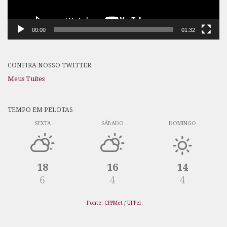
00:00
01:32
CONFIRA NOSSO TWITTER
Meus Tuítes
TEMPO EM PELOTAS
SEXTA
SÁBADO
DOMINGO
18
16
14
6
4
4
Fonte: CPPMet / UFPel