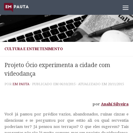
Skip to content
CULTURA E ENTRETENIMENTO
Projeto Ócio experimenta a cidade com
videodança
POR
EM PAUTA
· PUBLICADO EM
06/10/2015
· ATUALIZADO EM
20/11/2015
por
Anahí Silveira
Você já passou por prédios vazios, abandonados, ruínas cinzas e
silenciosas e se perguntou por que estão ali ou qual serventia
poderiam ter? Já pensou nos terraços? O que eles sugerem? Tais
perguntas não são lá muito comuns, mas um projeto de videodança,