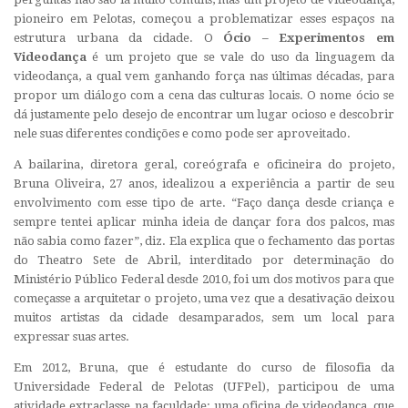
pioneiro em Pelotas, começou a problematizar esses espaços na
estrutura urbana da cidade. O
Ócio – Experimentos em
Videodança
é um projeto que se vale do uso da linguagem da
videodança, a qual vem ganhando força nas últimas décadas, para
propor um diálogo com a cena das culturas locais. O nome ócio se
dá justamente pelo desejo de encontrar um lugar ocioso e descobrir
nele suas diferentes condições e como pode ser aproveitado.
A bailarina, diretora geral, coreógrafa e oficineira do projeto,
Bruna Oliveira, 27 anos, idealizou a experiência a partir de seu
envolvimento com esse tipo de arte. “Faço dança desde criança e
sempre tentei aplicar minha ideia de dançar fora dos palcos, mas
não sabia como fazer”, diz. Ela explica que o fechamento das portas
do Theatro Sete de Abril, interditado por determinação do
Ministério Público Federal desde 2010, foi um dos motivos para que
começasse a arquitetar o projeto, uma vez que a desativação deixou
muitos artistas da cidade desamparados, sem um local para
expressar suas artes.
Em 2012, Bruna, que é estudante do curso de filosofia da
Universidade Federal de Pelotas (UFPel), participou de uma
atividade extraclasse na faculdade: uma oficina de videodança, que