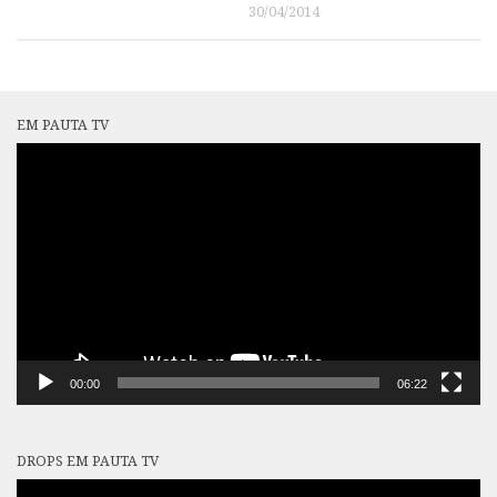
30/04/2014
EM PAUTA TV
Tocador
de
vídeo
00:00
06:22
DROPS EM PAUTA TV
Tocador