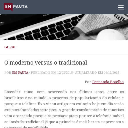
Skip to content
GERAL
O moderno versus o tradicional
POR
EM PAUTA
· PUBLICADO EM
12/02/2015
· ATUALIZADO EM
09/11/2015
Por
Fernanda Botelho
Entender como vem ocorrendo nos últimos anos, entre os
brasileiros e no mundo, o processo de popularização do celular e
porque o telefone fixo virou artigo em extinção hoje em dia serão
assuntos abordados neste post. A grande transformação de conceitos
vem ocorrendo porque as pessoas optam por ter a telefonia móvel
ao invés da tradicional já que a primeira é mais barata e apresenta a
vantagem da mobilidade.