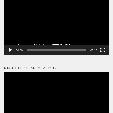
de
vídeo
00:00
03:15
MINUTO CULTURAL EM PAUTA TV
Tocador
de
vídeo