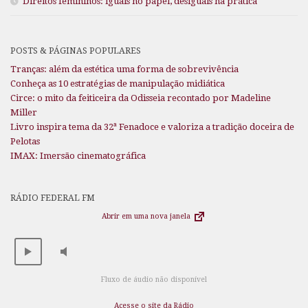
Direitos femininos: iguais no papel, desiguais na prática
POSTS & PÁGINAS POPULARES
Tranças: além da estética uma forma de sobrevivência
Conheça as 10 estratégias de manipulação midiática
Circe: o mito da feiticeira da Odisseia recontado por Madeline
Miller
Livro inspira tema da 32ª Fenadoce e valoriza a tradição doceira de
Pelotas
IMAX: Imersão cinematográfica
RÁDIO FEDERAL FM
Abrir em uma nova janela
Fluxo de áudio não disponível
Acesse o site da Rádio