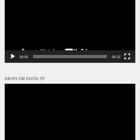
vídeo
00:00
06:22
DROPS EM PAUTA TV
Tocador
de
vídeo