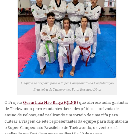
A equipe se prepara para o Super Campeonato da Confederação
Brasileira de Taekwondo. Foto: Rossano Diniz
O Projeto
Quem Luta Não Briga (QLNB)
que oferece aulas gratuitas
de Taekwondo p
ara estudantes das redes pública e privada de
ensino de Pelotas,
está realizando um sorteio de uma rifa para
custear a viagem de sete representantes da equipe para disputarem
o Super Campeonato Brasileiro de Taekwondo, o evento será
realizado em Fortaleza entre os dias 16 a 20 de agosto.