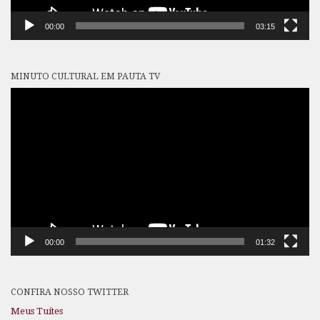
00:00
03:15
MINUTO CULTURAL EM PAUTA TV
Tocador
de
vídeo
00:00
01:32
CONFIRA NOSSO TWITTER
Meus Tuítes