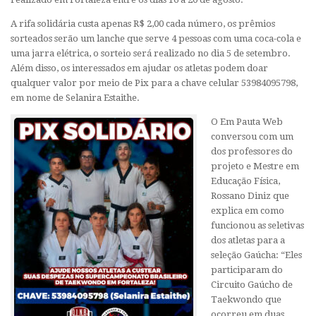
A rifa solidária custa apenas R$ 2,00 cada número, os prêmios
sorteados serão um lanche que serve 4 pessoas com uma coca-cola e
uma jarra elétrica, o sorteio será realizado no dia 5 de setembro.
Além disso, os interessados em ajudar os atletas podem doar
qualquer valor por meio de Pix para a chave celular 53984095798,
em nome de Selanira Estaithe.
O Em Pauta Web
conversou com um
dos professores do
projeto e Mestre em
Educação Física,
Rossano Diniz que
explica em como
funcionou as seletivas
dos atletas para a
seleção Gaúcha:
“Eles
participaram do
Circuito Gaúcho de
Taekwondo que
ocorreu em duas