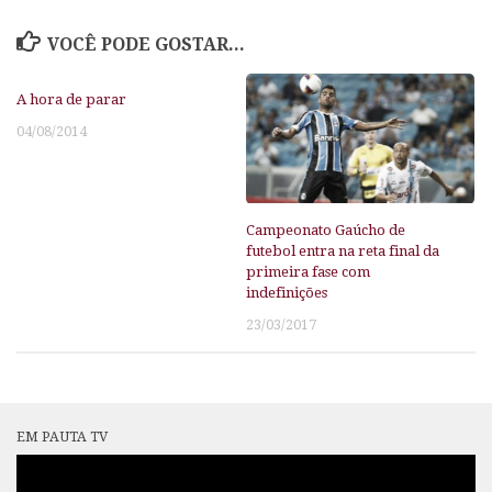
VOCÊ PODE GOSTAR...
A hora de parar
04/08/2014
Campeonato Gaúcho de
futebol entra na reta final da
primeira fase com
indefinições
23/03/2017
EM PAUTA TV
Tocador
de