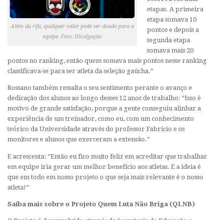
etapas. A primeira
etapa somava 10
Além da rifa, qualquer valor pode ser doado para a
pontos e depois a
equipe. Foto: Divulgação
segunda etapa
somava mais 20
pontos no ranking, então quem somava mais pontos nesse ranking
classificava-se para ser atleta da seleção gaúcha.”
Rossano também ressalta o seu sentimento perante o avanço e
dedicação dos alunos ao longo desses 12 anos de trabalho:
“Isso é
motivo de grande satisfação, porque a gente conseguiu alinhar a
experiência de um treinador, como eu, com um conhecimento
teórico da Universidade através do professor Fabrício e os
monitores e alunos que exerceram a extensão.”
E acrescenta:
“Então eu fico muito feliz em acreditar que trabalhar
em equipe iria gerar um melhor benefício aos atletas. E a ideia é
que em todo em nosso projeto o que seja mais relevante é o nosso
atleta!”
Saiba mais sobre o Projeto Quem Luta Não Briga (QLNB)