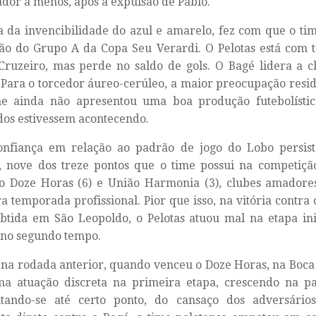
dor a menos, após a expulsão de Pablo.
 da invencibilidade do azul e amarelo, fez com que o tim
ão do Grupo A da Copa Seu Verardi. O Pelotas está com t
Cruzeiro, mas perde no saldo de gols. O Bagé lidera a 
 Para o torcedor áureo-cerúleo, a maior preocupação resid
me ainda não apresentou uma boa produção futebolísti
dos estivessem acontecendo.
onfiança em relação ao padrão de jogo do Lobo persist
, nove dos treze pontos que o time possui na competiçã
 o Doze Horas (6) e União Harmonia (3), clubes amadore
a temporada profissional. Pior que isso, na vitória contr
obtida em São Leopoldo, o Pelotas atuou mal na etapa in
 no segundo tempo.
a rodada anterior, quando venceu o Doze Horas, na Boca 
a atuação discreta na primeira etapa, crescendo na par
itando-se até certo ponto, do cansaço dos adversário