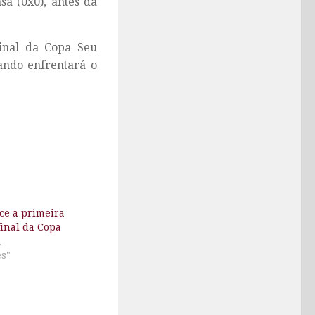
sa (0x0), antes da
 final da Copa Seu
ando enfrentará o
ce a primeira
final da Copa
i
es"