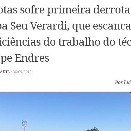
otas sofre primeira derrota
a Seu Verardi, que escanca
iciências do trabalho do té
ipe Endres
PAUTA
·
30/09/2019
Por Luí