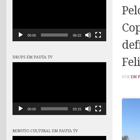
vídeo
Pel
Cop
00:00
06:22
def
DROPS EM PAUTA TV
Fel
Tocador
de
POR
EM 
vídeo
00:00
03:15
MINUTO CULTURAL EM PAUTA TV
Tocador