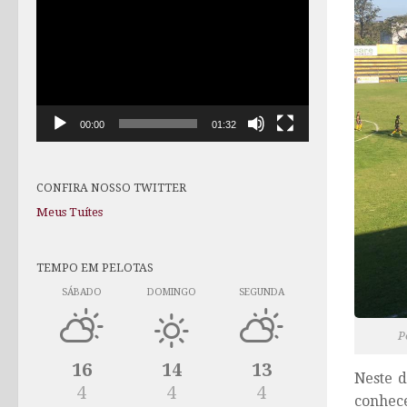
de
vídeo
00:00
01:32
CONFIRA NOSSO TWITTER
Meus Tuítes
TEMPO EM PELOTAS
SÁBADO
DOMINGO
SEGUNDA
P
16
14
13
Neste d
4
4
4
conhec