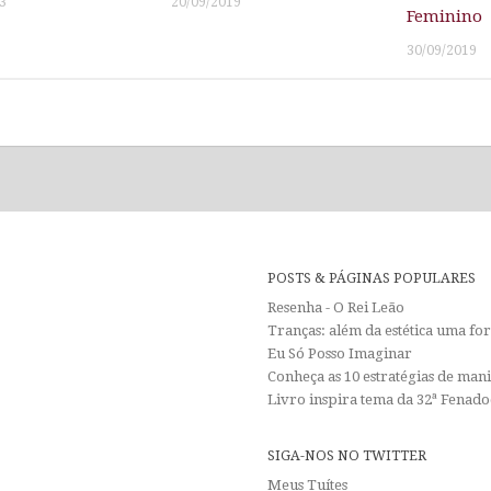
3
20/09/2019
Feminino
30/09/2019
POSTS & PÁGINAS POPULARES
Resenha - O Rei Leão
Tranças: além da estética uma f
Eu Só Posso Imaginar
Conheça as 10 estratégias de man
Livro inspira tema da 32ª Fenadoc
SIGA-NOS NO TWITTER
Meus Tuítes