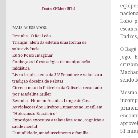
equipe
Fonte: CPPMet / UFPel
naciona
Lobo p
MAIS ACESSADOS:
escanca
Resenha - O Rei Leão
Endres,
Tranças: além da estética uma forma de
O Bagé 
sobrevivência
Eu Só Posso Imaginar
jogo. 
Conheça as 10 estratégias de manipulação
cruzame
midiática
Machado
Livro inspira tema da 32ª Fenadoce e valoriza a
sendo f
tradição doceira de Pelotas
Circe: o mito da feiticeira da Odisseia recontado
Mesmo 
por Madeline Miller
incompe
Resenha - Homem-Aranha: Longe de Casa
As violações dos Direitos Humanos no Brasil em
primei
“Holocausto Brasileiro”
encont
Exposição excessiva a telas afeta sono, cognição e
aprovei
saúde mental
51 minu
Feminilidade, amadurecimento e família -