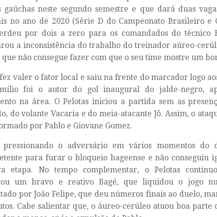
s gaúchas neste segundo semestre e que dará duas vag
is no ano de 2020 (Série D do Campeonato Brasileiro e C
erdeu por dois a zero para os comandados do técnico B
rou a inconsistência do trabalho do treinador aúreo-cerúl
 que não consegue fazer com que o seu time mostre um bom
fez valer o fator local e saiu na frente do marcador logo a
Emílio foi o autor do gol inaugural do jalde-negro, a
nto na área. O Pelotas iniciou a partida sem as presenç
, do volante Vacaria e do meia-atacante Jô. Assim, o ata
ormado por Pablo e Giovane Gomez.
pressionando o adversário em vários momentos do d
tente para furar o bloqueio bageense e não conseguiu ig
ra etapa. No tempo complementar, o Pelotas continu
rou um bravo e reativo Bagé, que liquidou o jogo nu
tado por João Felipe, que deu números finais ao duelo, m
tos. Cabe salientar que, o áureo-cerúleo atuou boa parte 