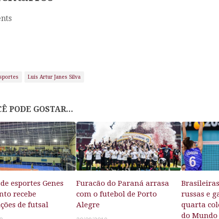
nts
sportes
Luís Artur Janes Silva
Ê PODE GOSTAR...
 de esportes Genes
Furacão do Paraná arrasa
Brasileira
nto recebe
com o futebol de Porto
russas e 
ções de futsal
Alegre
quarta co
do Mundo 