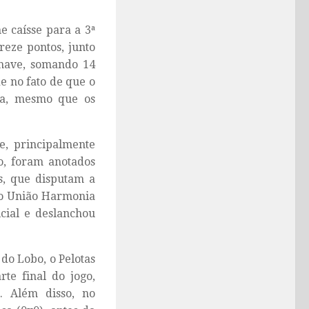
e caísse para a 3ª
reze pontos, junto
chave, somando 14
e no fato de que o
ca, mesmo que os
e, principalmente
o, foram anotados
s, que disputam a
a o União Harmonia
icial e deslanchou
do Lobo, o Pelotas
te final do jogo,
s. Além disso, no