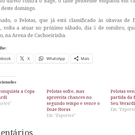
to direto contra o Bagé, o time pelotense empatou em ca
 deste domingo.
nado, o Pelotas, que já está classificado às oitavas de
, volta a atuar no próximo sábado, dia 5 de outubro, qu
o, na Arena de Cachoeirinha.
lhe:
ebook
X
WhatsApp
Mais
acionados
conquista a Copa
Pelotas sofre, mas
Pelotas ven
ardi
aproveita chances no
partida da 
ortes"
segundo tempo e vence o
Seu Verard
Doze Horas
Em "Esport
Em "Esportes"
entários