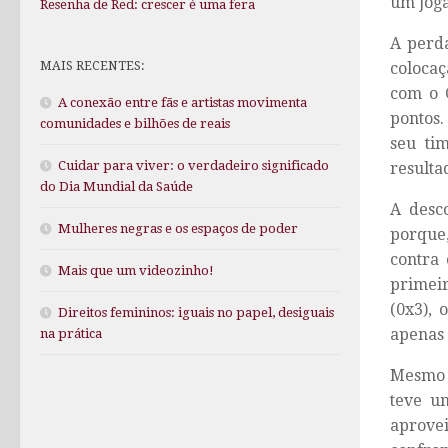
um joga
Resenha de Red: crescer é uma fera
A perda
MAIS RECENTES:
colocaç
com o 
A conexão entre fãs e artistas movimenta
pontos.
comunidades e bilhões de reais
seu ti
Cuidar para viver: o verdadeiro significado
resulta
do Dia Mundial da Saúde
A desc
Mulheres negras e os espaços de poder
porque
contra
Mais que um videozinho!
primeir
(0x3), 
Direitos femininos: iguais no papel, desiguais
apenas
na prática
Mesmo n
teve um
aprove