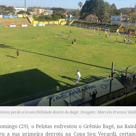
elotas perde a invencibilidade diante do Bagé. Imagem: Marcelo Prestes/ Rád
omingo (29), o Pelotas enfrentou o Grêmio Bagé, na Rain
eu a sua primeira derrota na Copa Seu Verardi, certa