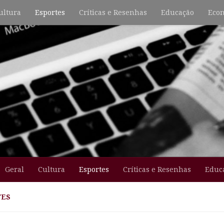
ultura
Esportes
Críticas e Resenhas
Educação
Econ
Geral
Cultura
Esportes
Críticas e Resenhas
Educ
TES