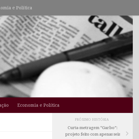
omia e Política
ação
Economia e Política
PRÓXIMO HISTÓRIA
Curta-metragem “Garbo”:
projeto feito com apenas seis