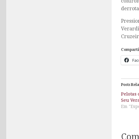
confron
derrota
Pressio
Verardi
Cruzeir
Comparti
Fac
Posts Rel
Pelotas 
Seu Ver
Em "Esp
Com