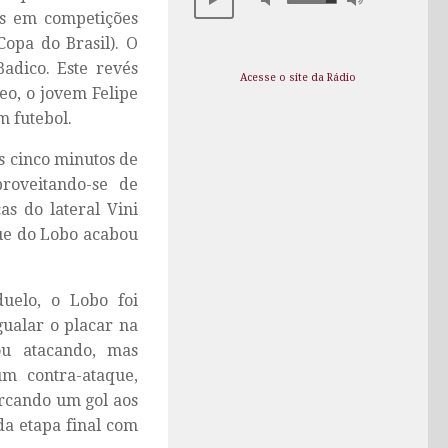
as em competições
opa do Brasil). O
adico. Este revés
Acesse o site da Rádio
eo, o jovem Felipe
 futebol.
os cinco minutos de
proveitando-se de
as do lateral Vini
que do Lobo acabou
uelo, o Lobo foi
ualar o placar na
ou atacando, mas
m contra-ataque,
arcando um gol aos
da etapa final com