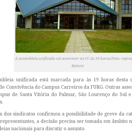
A assembleia unificada vai acontecer no CC às 19 horas/Foto: repro
Reinter
bleia unificada está marcada para às 19 horas desta qu
de Convivência do Campus Carreiros da FURG. Outras asse
mpus de Santa Vitória do Palmar, São Lourenço do Sul e
ha.
dos sindicatos confirmou a possibilidade de greve da ca
representantes, a decisão precisa ser tomada em âmbito 
eias nacionais para discutir o assunto.