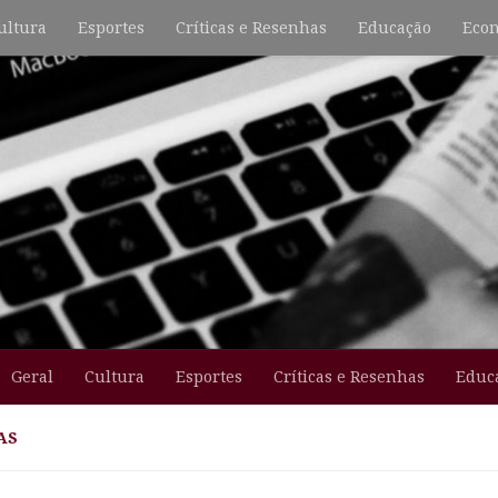
ultura
Esportes
Críticas e Resenhas
Educação
Econ
Geral
Cultura
Esportes
Críticas e Resenhas
Educ
AS