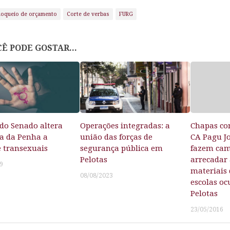
loqueio de orçamento
Corte de verbas
FURG
Ê PODE GOSTAR...
 do Senado altera
Operações integradas: a
Chapas co
ia da Penha a
união das forças de
CA Pagu J
e transexuais
segurança pública em
fazem ca
Pelotas
arrecadar
9
materiais
08/08/2023
escolas o
Pelotas
23/05/2016