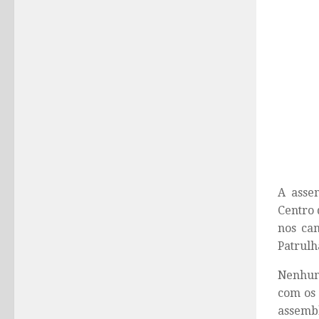
A assem
Centro 
nos ca
Patrul
Nenhum 
com os 
assembl