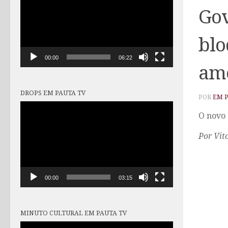
vídeo
Gov
blo
00:00
06:22
am
DROPS EM PAUTA TV
POR
EM 
Tocador
O novo 
de
vídeo
Por Vit
00:00
03:15
MINUTO CULTURAL EM PAUTA TV
Tocador