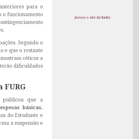
anteriores para o
s o funcionamento
Acesse o site da Rádio
 contingenciamento
s.
rmações. Segundo o
o e que o restante
mostram céticos a
terão dificuldades
da FURG
) publicou que a
espesas básicas
.
asa do Estudante e
irma a suspensão e