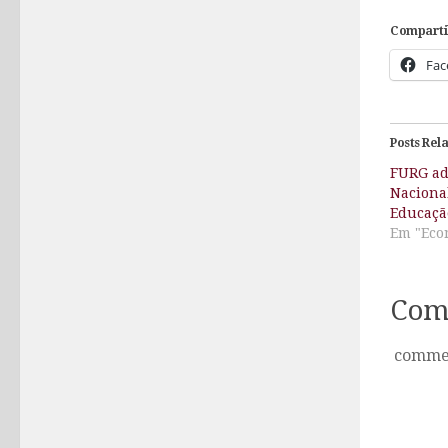
Comparti
Fac
Posts Rel
FURG ad
Naciona
Educaçã
Em "Econ
Com
comme