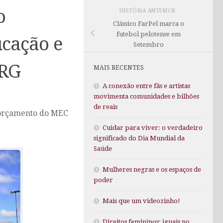
o
HISTÓRIA ANTERIOR
Clássico FarPel marca o
futebol pelotense em
cação e
Setembro
URG
MAIS RECENTES
A conexão entre fãs e artistas
movimenta comunidades e bilhões
de reais
o orçamento do MEC
Cuidar para viver: o verdadeiro
significado do Dia Mundial da
Saúde
Mulheres negras e os espaços de
poder
Mais que um videozinho!
Direitos femininos: iguais no