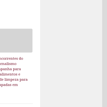
ncorrentes do
ornalismo
mpanha para
 alimentos e
 de limpeza para
cupadas em