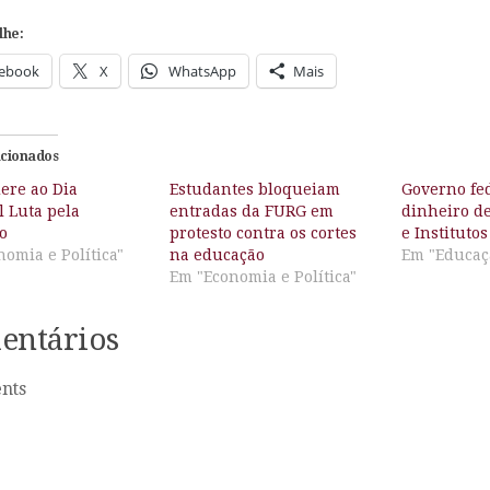
lhe:
ebook
X
WhatsApp
Mais
acionados
ere ao Dia
Estudantes bloqueiam
Governo fed
l Luta pela
entradas da FURG em
dinheiro d
o
protesto contra os cortes
e Institutos
omia e Política"
na educação
Em "Educaç
Em "Economia e Política"
entários
nts