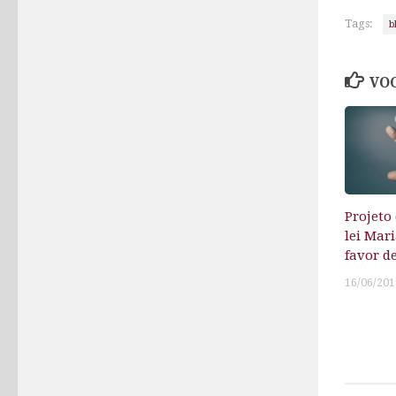
Tags:
b
VOC
Projeto
lei Mar
favor d
16/06/201