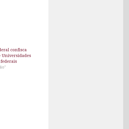
eral confisca
e Universidades
 federais
ão"