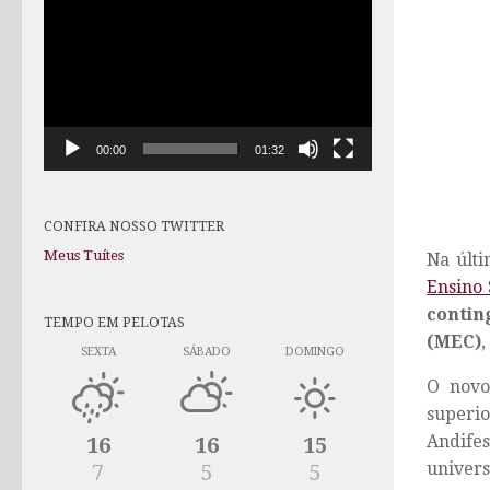
de
vídeo
00:00
01:32
CONFIRA NOSSO TWITTER
Meus Tuítes
Na últi
Ensino 
contin
TEMPO EM PELOTAS
(MEC)
,
SEXTA
SÁBADO
DOMINGO
O novo
superi
Andifes
16
16
15
univers
7
5
5