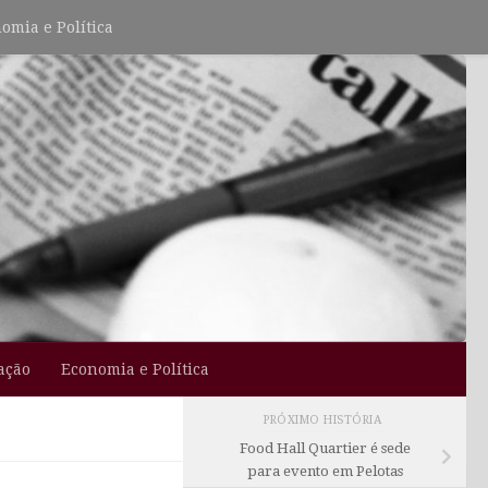
omia e Política
ação
Economia e Política
PRÓXIMO HISTÓRIA
Food Hall Quartier é sede
para evento em Pelotas