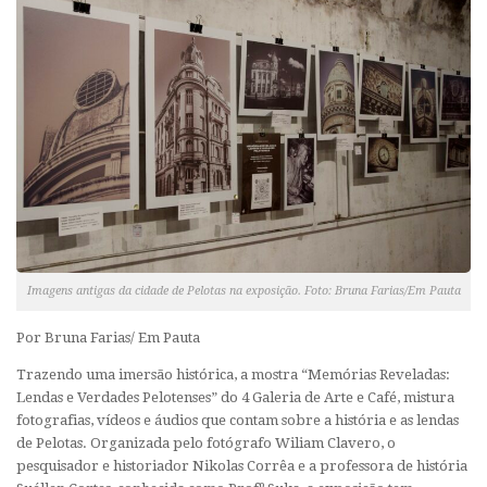
Imagens antigas da cidade de Pelotas na exposição. Foto: Bruna Farias/Em Pauta
Por Bruna Farias
/ Em Pauta
Trazendo uma imersão histórica, a mostra “Memórias Reveladas:
Lendas e Verdades Pelotenses” do 4 Galeria de Arte e Café, mistura
fotografias, vídeos e áudios que contam sobre a história e as lendas
de Pelotas. Organizada pelo fotógrafo Wiliam Clavero, o
pesquisador e historiador Nikolas Corrêa e a professora de história