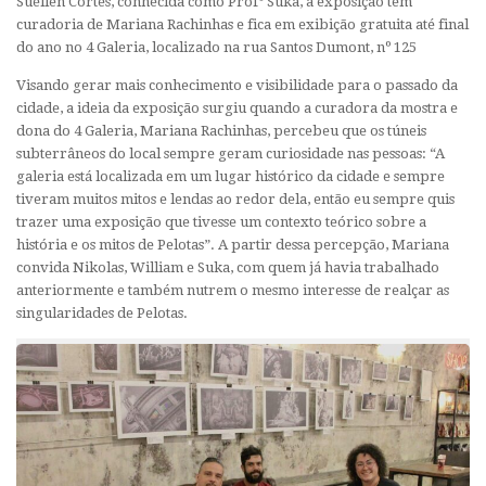
Suéllen Cortes, conhecida como Profº Suka, a exposição tem
curadoria de Mariana Rachinhas e fica em exibição gratuita até final
do ano no 4 Galeria, localizado na rua Santos Dumont, nº 125
Visando gerar mais conhecimento e visibilidade para o passado da
cidade, a ideia da exposição surgiu quando a curadora da mostra e
dona do 4 Galeria, Mariana Rachinhas, percebeu que os túneis
subterrâneos do local sempre geram curiosidade nas pessoas: “A
galeria está localizada em um lugar histórico da cidade e sempre
tiveram muitos mitos e lendas ao redor dela, então eu sempre quis
trazer uma exposição que tivesse um contexto teórico sobre a
história e os mitos de Pelotas”. A partir dessa percepção, Mariana
convida Nikolas, William e Suka, com quem já havia trabalhado
anteriormente e também nutrem o mesmo interesse de realçar as
singularidades de Pelotas.