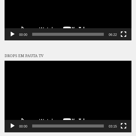
00:00
06:22
DROPS EM PAUTA TV
Tocador
de
vídeo
00:00
03:15