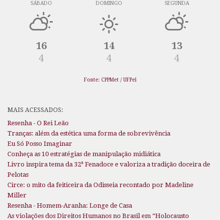
SÁBADO
DOMINGO
SEGUNDA
16
14
13
4
4
4
Fonte: CPPMet / UFPel
MAIS ACESSADOS:
Resenha - O Rei Leão
Tranças: além da estética uma forma de sobrevivência
Eu Só Posso Imaginar
Conheça as 10 estratégias de manipulação midiática
Livro inspira tema da 32ª Fenadoce e valoriza a tradição doceira de
Pelotas
Circe: o mito da feiticeira da Odisseia recontado por Madeline
Miller
Resenha - Homem-Aranha: Longe de Casa
As violações dos Direitos Humanos no Brasil em “Holocausto