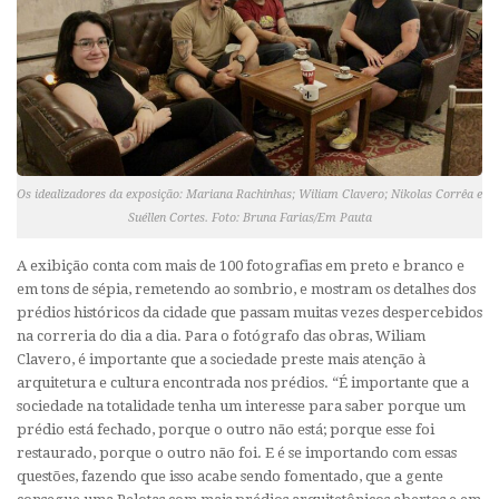
Os idealizadores da exposição: Mariana Rachinhas; Wiliam Clavero; Nikolas Corrêa e
Suéllen Cortes. Foto: Bruna Farias/Em Pauta
A exibição conta com mais de 100 fotografias em preto e branco e
em tons de sépia, remetendo ao sombrio, e mostram os detalhes dos
prédios históricos da cidade que passam muitas vezes despercebidos
na correria do dia a dia. Para o fotógrafo das obras, Wiliam
Clavero, é importante que a sociedade preste mais atenção à
arquitetura e cultura encontrada nos prédios. “É importante que a
sociedade na totalidade tenha um interesse para saber porque um
prédio está fechado, porque o outro não está; porque esse foi
restaurado, porque o outro não foi. E é se importando com essas
questões, fazendo que isso acabe sendo fomentado, que a gente