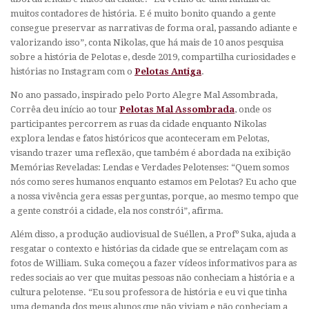
muitos contadores de história. E é muito bonito quando a gente
consegue preservar as narrativas de forma oral, passando adiante e
valorizando isso”, conta Nikolas, que há mais de 10 anos pesquisa
sobre a história de Pelotas e, desde 2019, compartilha curiosidades e
histórias no Instagram com o
Pelotas Antiga
.
No ano passado, inspirado pelo Porto Alegre Mal Assombrada,
Corrêa deu início ao tour
Pelotas Mal Assombrada
, onde os
participantes percorrem as ruas da cidade enquanto Nikolas
explora lendas e fatos históricos que aconteceram em Pelotas,
visando trazer uma reflexão, que também é abordada na exibição
Memórias Reveladas: Lendas e Verdades Pelotenses
: “Quem somos
nós como seres humanos enquanto estamos em Pelotas? Eu acho que
a nossa vivência gera essas perguntas, porque, ao mesmo tempo que
a gente constrói a cidade, ela nos constrói”, afirma.
Além disso, a produção audiovisual de Suéllen, a Profº Suka, ajuda a
resgatar o contexto e histórias da cidade que se entrelaçam com as
fotos de William. Suka começou a fazer vídeos informativos para as
redes sociais ao ver que muitas pessoas não conheciam a história e a
cultura pelotense. “Eu sou professora de história e eu vi que tinha
uma demanda dos meus alunos que não viviam e não conheciam a