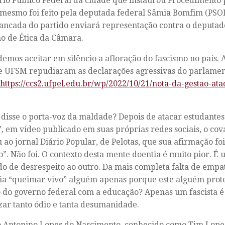
rio Público Federal da cidade que instaurou Procedimento 
 mesmo foi feito pela deputada federal Sâmia Bomfim (PSO
ancada do partido enviará representação contra o deputad
o de Ética da Câmara.
emos aceitar em silêncio a afloração do fascismo no país. A
 UFSM repudiaram as declarações agressivas do parlamen
https://ccs2.ufpel.edu.br/wp/2022/10/21/nota-da-gestao-ata
 disse o porta-voz da maldade? Depois de atacar estudantes
 em vídeo publicado em suas próprias redes sociais, o co
 ao jornal Diário Popular, de Pelotas, que sua afirmação foi
o”. Não foi. O contexto desta mente doentia é muito pior. É
o de desrespeito ao outro. Da mais completa falta de empa
ia “queimar vivo” alguém apenas porque este alguém prote
 do governo federal com a educação? Apenas um fascista é
zar tanto ódio e tanta desumanidade.
o Antonino Lopes do Nascimento, conhecido como Tim Lope