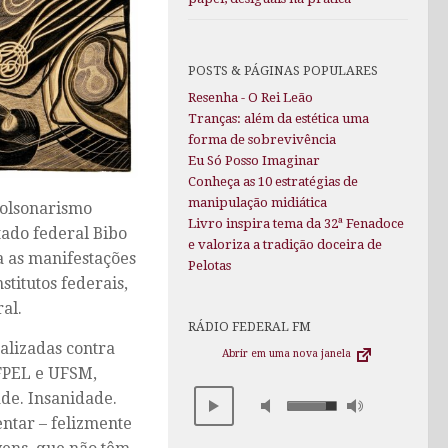
POSTS & PÁGINAS POPULARES
Resenha - O Rei Leão
Tranças: além da estética uma
forma de sobrevivência
Eu Só Posso Imaginar
Conheça as 10 estratégias de
manipulação midiática
bolsonarismo
Livro inspira tema da 32ª Fenadoce
tado federal Bibo
e valoriza a tradição doceira de
 as manifestações
Pelotas
titutos federais,
al.
RÁDIO FEDERAL FM
alizadas contra
Abrir em uma nova janela
UFPEL e UFSM,
e. Insanidade.
entar – felizmente