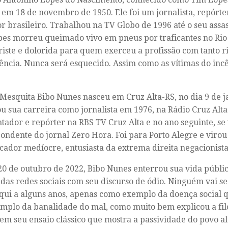
, em 18 de novembro de 1950. Ele foi um jornalista, repórter
r brasileiro. Trabalhou na TV Globo de 1996 até o seu assa
es morreu queimado vivo em pneus por traficantes no Rio
riste e dolorida para quem exerceu a profissão com tanto r
ncia. Nunca será esquecido. Assim como as vítimas do inc
 Mesquita Bibo Nunes nasceu em Cruz Alta-RS, no dia 9 de j
 sua carreira como jornalista em 1976, na Rádio Cruz Alta.
tador e repórter na RBS TV Cruz Alta e no ano seguinte, se
ondente do jornal Zero Hora. Foi para Porto Alegre e virou
ador medíocre, entusiasta da extrema direita negacionista
20 de outubro de 2022, Bibo Nunes enterrou sua vida públic
s das redes sociais com seu discurso de ódio. Ninguém vai s
qui a alguns anos, apenas como exemplo da doença social qu
plo da banalidade do mal, como muito bem explicou a fi
em seu ensaio clássico que mostra a passividade do povo a