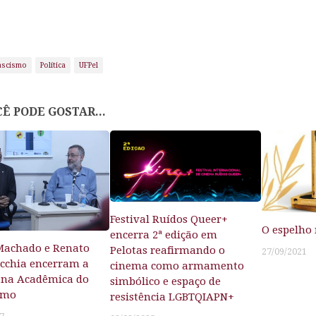
ascismo
Política
UFPel
Ê PODE GOSTAR...
Festival Ruídos Queer+
O espelho
encerra 2ª edição em
Machado e Renato
Pelotas reafirmando o
27/09/2021
ecchia encerram a
cinema como armamento
ana Acadêmica do
simbólico e espaço de
smo
resistência LGBTQIAPN+