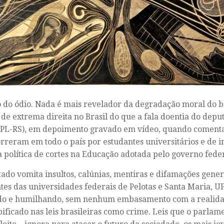
 do ódio. Nada é mais revelador da degradação moral do 
a de extrema direita no Brasil do que a fala doentia do depu
PL-RS), em depoimento gravado em vídeo, quando comenta
rreram em todo o país por estudantes universitários e de ins
a política de cortes na Educação adotada pelo governo feder
ado vomita insultos, calúnias, mentiras e difamações gener
tes das universidades federais de Pelotas e Santa Maria, 
do e humilhando, sem nenhum embasamento com a realidad
pificado nas leis brasileiras como crime. Leis que o parlam