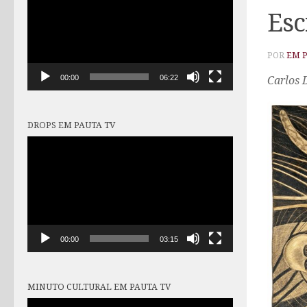
vídeo
Esc
POR
EM 
00:00
06:22
Carlos 
DROPS EM PAUTA TV
Tocador
de
vídeo
00:00
03:15
MINUTO CULTURAL EM PAUTA TV
Tocador