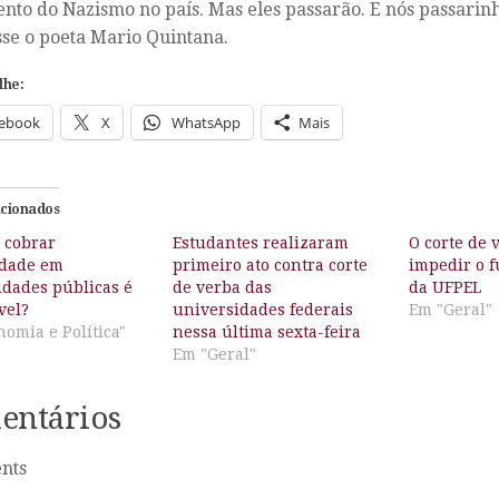
nto do Nazismo no país. Mas eles passarão. E nós passarin
se o poeta Mario Quintana.
lhe:
ebook
X
WhatsApp
Mais
acionados
 cobrar
Estudantes realizaram
O corte de 
dade em
primeiro ato contra corte
impedir o 
idades públicas é
de verba das
da UFPEL
ável?
universidades federais
Em "Geral"
omia e Política"
nessa última sexta-feira
Em "Geral"
entários
nts