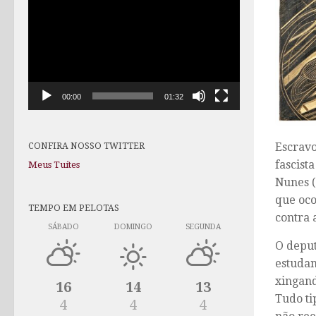
de
vídeo
00:00
01:32
CONFIRA NOSSO TWITTER
Escravo
fascist
Meus Tuítes
Nunes (
que oco
TEMPO EM PELOTAS
contra 
SÁBADO
DOMINGO
SEGUNDA
O deput
estudan
xingan
16
14
13
Tudo ti
4
4
4