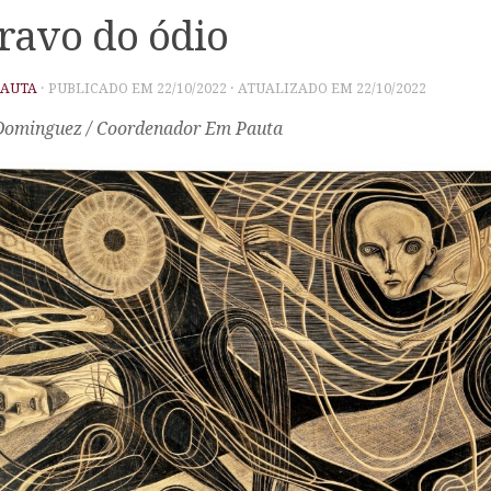
ravo do ódio
PAUTA
· PUBLICADO EM
22/10/2022
· ATUALIZADO EM
22/10/2022
Dominguez / Coordenador Em Pauta