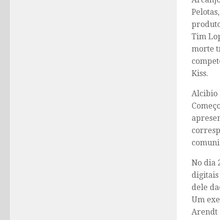
Pelotas
produto
Tim Lop
morte t
competê
Kiss.
Alcibio
Começou
apresen
corresp
comunic
No dia 
digitai
dele da
Um exem
Arendt 