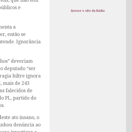
ovens, que não têm
públicos e
Acesse o site da Rádio
menta a
er, então se
ntende. Ignorância
nhos” deveriam
 o deputado “ser
agia biltre ignora
, mais de 243
ns falecidos de
o PL, partido do
os.
este ato insano, o
minhou denúncia ao