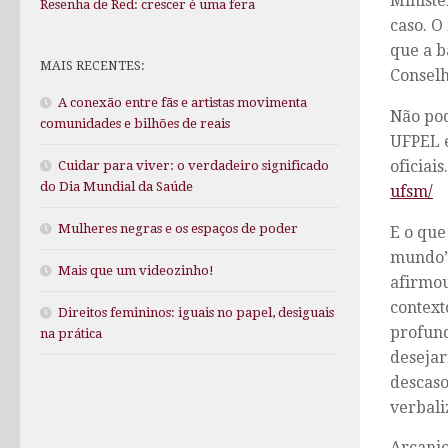
Ministé
Resenha de Red: crescer é uma fera
caso. O
que a b
MAIS RECENTES:
Conselh
A conexão entre fãs e artistas movimenta
Não pod
comunidades e bilhões de reais
UFPEL e
oficiais.
Cuidar para viver: o verdadeiro significado
do Dia Mundial da Saúde
ufsm/
Mulheres negras e os espaços de poder
E o que
mundo”,
Mais que um videozinho!
afirmou
context
Direitos femininos: iguais no papel, desiguais
profund
na prática
desejar
descaso
verbali
Arcanj