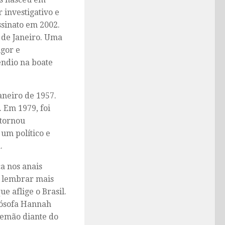
 investigativo e
ssinato em 2002.
 de Janeiro. Uma
igor e
êndio na boate
aneiro de 1957.
 Em 1979, foi
 tornou
 um político e
.
a nos anais
e lembrar mais
e aflige o Brasil.
lósofa Hannah
lemão diante do