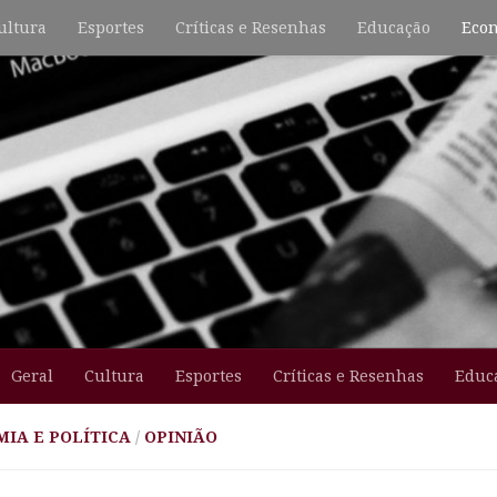
ultura
Esportes
Críticas e Resenhas
Educação
Econ
Geral
Cultura
Esportes
Críticas e Resenhas
Educ
IA E POLÍTICA
/
OPINIÃO