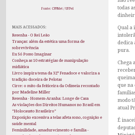
não ree
todas a
Fonte: CPPMet / UFPel
dinheir
Qual a 
MAIS ACESSADOS:
intoler
Resenha - O Rei Leão
Tranças: além da estética uma forma de
dedica 
sobrevivência
pura.
Eu Só Posso Imaginar
Conheça as 10 estratégias de manipulação
Chega a
midiática
receber
Livro inspira tema da 32ª Fenadoce e valoriza a
queimad
tradição doceira de Pelotas
que na 
Circe: o mito da feiticeira da Odisseia recontado
família
por Madeline Miller
Resenha - Homem-Aranha: Longe de Casa
modo tã
As violações dos Direitos Humanos no Brasil em
atual P
“Holocausto Brasileiro”
Exposição excessiva a telas afeta sono, cognição e
É inace
saúde mental
deputad
Feminilidade, amadurecimento e família -