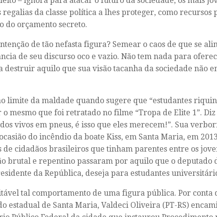
leito – ignora para atacar o futuro da sociedade, os mais j
s regalias da classe política a lhes proteger, como recursos 
o do orçamento secreto.
intenção de tão nefasta figura? Semear o caos de que se ali
ância de seu discurso oco e vazio. Não tem nada para oferec
a destruir aquilo que sua visão tacanha da sociedade não e
o limite da maldade quando sugere que “estudantes riqui
 o mesmo que foi retratado no filme “Tropa de Elite 1”. Diz
os vivos em pneus, é isso que eles merecem!”. Sua verborr
ocasião do incêndio da boate Kiss, em Santa Maria, em 2013
s de cidadãos brasileiros que tinham parentes entre os jove
o brutal e repentino passaram por aquilo que o deputado d
residente da República, deseja para estudantes universitári
itável tal comportamento de uma figura pública. Por conta d
o estadual de Santa Maria, Valdeci Oliveira (PT-RS) enca