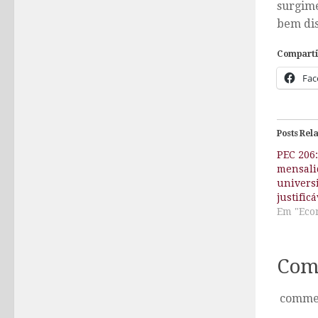
surgime
bem dis
Comparti
Fac
Posts Rel
PEC 206:
mensali
univers
justific
Em "Econ
Com
comme