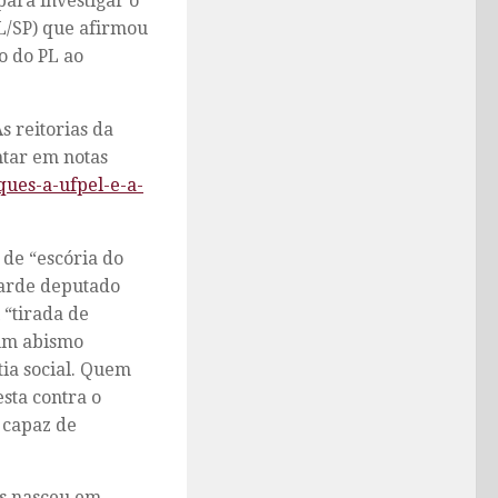
para investigar o
L/SP) que afirmou
o do PL ao
s reitorias da
tar em notas
ques-a-ufpel-e-a-
 de “escória do
varde deputado
 “tirada de
 um abismo
tia social. Quem
sta contra o
 capaz de
s nasceu em