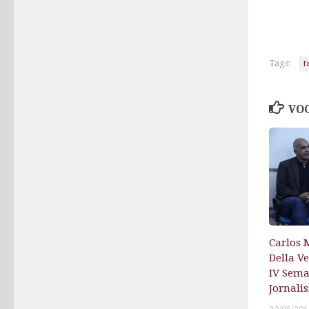
Tags:
f
VOC
Carlos 
Della V
IV Sem
Jornali