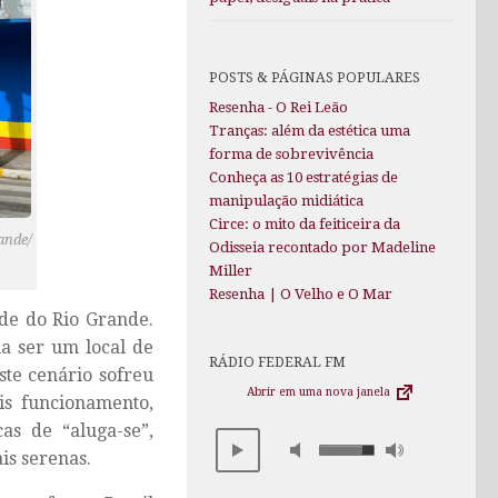
POSTS & PÁGINAS POPULARES
Resenha - O Rei Leão
Tranças: além da estética uma
forma de sobrevivência
Conheça as 10 estratégias de
manipulação midiática
Circe: o mito da feiticeira da
ande/
Odisseia recontado por Madeline
Miller
Resenha | O Velho e O Mar
de do Rio Grande.
a ser um local de
RÁDIO FEDERAL FM
ste cenário sofreu
Abrir em uma nova janela
is funcionamento,
as de “aluga-se”,
is serenas.