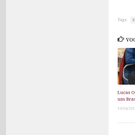
Tags:
C
VOC
Lucas O
um Bras
10/04/201