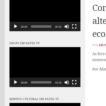
vídeo
Com
alt
00:00
06:22
eco
DROPS EM PAUTA TV
POR
EM 
Tocador
As ferr
de
momen
vídeo
Por Mar
00:00
03:15
MINUTO CULTURAL EM PAUTA TV
Tocador