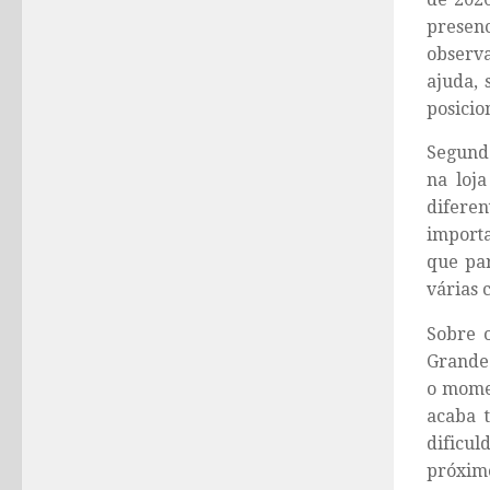
presenc
observa
ajuda, 
posicio
Segundo
na loja
difere
importa
que par
várias 
Sobre 
Grande 
o mome
acaba 
dificul
próxim