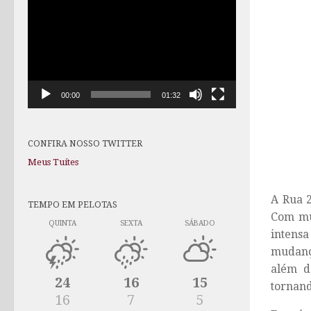
de
vídeo
00:00
01:32
CONFIRA NOSSO TWITTER
Meus Tuítes
A Rua 2
TEMPO EM PELOTAS
Com mui
QUINTA
SEXTA
SÁBADO
intensa
mudança
além d
24
16
15
tornand
16
7
5