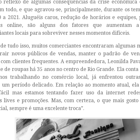
o reflexo de algumas consequências da crise econômica q
 todo, e que agravou-se, principalmente, durante os te
 a 2021. Aluguéis caros, redução de horários e equipes,
s online, são alguns dos fatores que aumentam a 
antes locais para sobreviver nesses momentos difíceis.
de tudo isso, muitos comerciantes encontraram algumas m
trair novos públicos de vendas, manter o padrão de ve
 com clientes frequentes. A empreendedora, Leonilda Pav
e de roupas há 35 anos no centro de Rio Grande. Ela conta
anos trabalhando no comércio local, já enfrentou outra
um período delicado. Em relação ao momento atual, ela 
fácil mas estamos tentando fazer uso da internet redes
 lives e promoções. Mas, com certeza, o que mais gosto
ial, sempre é uma excelente troca”.