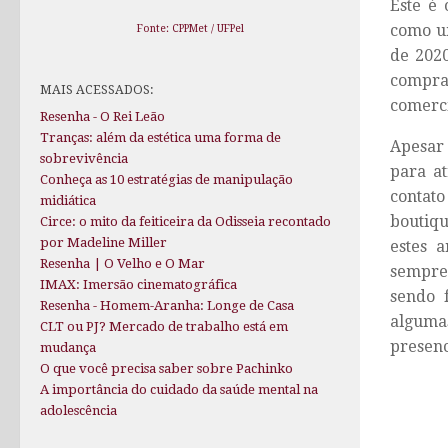
Este é 
como um
Fonte: CPPMet / UFPel
de 2020
compra
MAIS ACESSADOS:
comerci
Resenha - O Rei Leão
Tranças: além da estética uma forma de
Apesar 
sobrevivência
para a
Conheça as 10 estratégias de manipulação
contato
midiática
boutiqu
Circe: o mito da feiticeira da Odisseia recontado
por Madeline Miller
estes 
Resenha | O Velho e O Mar
sempre 
IMAX: Imersão cinematográfica
sendo 
Resenha - Homem-Aranha: Longe de Casa
algumas
CLT ou PJ? Mercado de trabalho está em
presenc
mudança
O que você precisa saber sobre Pachinko
A importância do cuidado da saúde mental na
adolescência