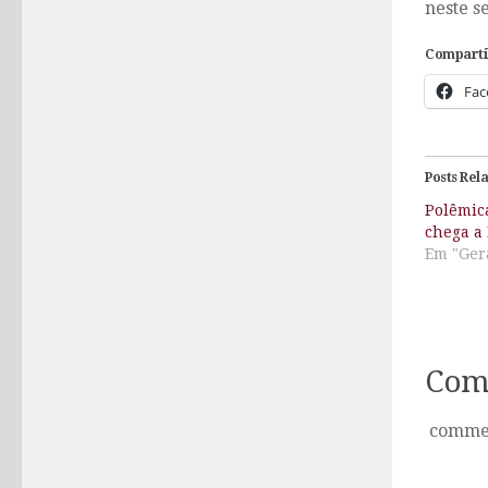
neste s
Comparti
Fac
Posts Rel
Polêmic
chega a
Em "Ger
Com
comme