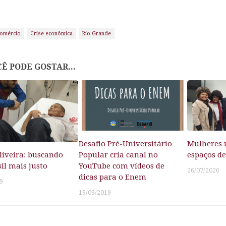
omércio
Crise econômica
Rio Grande
Ê PODE GOSTAR...
Desafio Pré-Universitário
Mulheres 
Popular cria canal no
espaços de
liveira: buscando
YouTube com vídeos de
il mais justo
26/07/2026
dicas para o Enem
9
19/09/2019