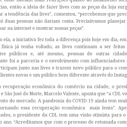
ias, então a ideia de fazer lives com as peças da loja su
r a tendência das lives”, comentou, “percebemos que pre
só duas pessoas não dariam conta. Precisávamos planejar
nar na internet e mostrar nossas peças”.
 ela, a iniciativa fez toda a diferença pois hoje em dia, 
 física já tenha voltado, as lives continuam a ser feit
ntes públicos e, até mesmo, pessoas de outras cidade
nte foi a parceria e o envolvimento com influenciadores d
ticipam junto nas lives e trazem novo público para o co
clientes novas e um público bem diferente através do Instag
o recuperação econômica do comércio na cidade, o pres
e São José do Norte, Marcelo Valente, aponta que “a CDL
nto do mercado. A pandemia do COVID-19 ainda tem muito
tornando essa recuperação econômica mais lenta”. Ape
dades, o presidente da CDL tem uma visão otimista para o
o ano. “Acreditamos que com o processo de retomada com