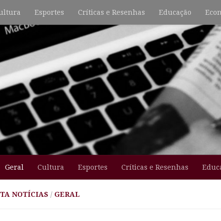
ultura
Esportes
Críticas e Resenhas
Educação
Econ
Geral
Cultura
Esportes
Críticas e Resenhas
Educ
TA NOTÍCIAS
/
GERAL