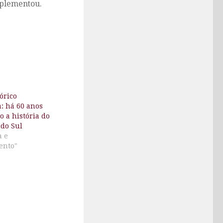
mplementou.
órico
: há 60 anos
 a história do
 do Sul
a e
ento"