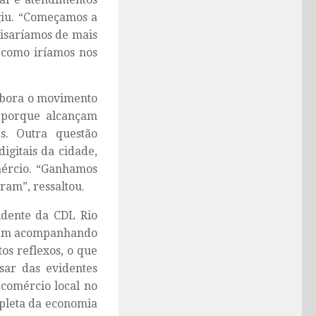
rgiu. “Começamos a
cisaríamos de mais
 como iríamos nos
embora o movimento
as porque alcançam
s. Outra questão
igitais da cidade,
mércio. “Ganhamos
ram”, ressaltou.
idente da CDL Rio
 vem acompanhando
s reflexos, o que
sar das evidentes
 comércio local no
pleta da economia