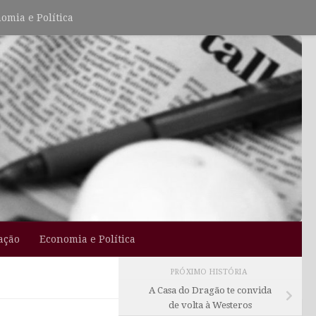
omia e Política
ação
Economia e Política
PRÓXIMO HISTÓRIA
A Casa do Dragão te convida
de volta à Westeros