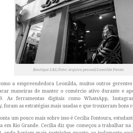
Boutique L&L/Foto: arquivo pessoal/Leonilda Pavan
omo a empreendedora Leonilda, muitos outros gerentes e
scar maneiras de manter o comércio ativo durante e a
19. As ferramentas digitais como WhatsApp, Instagram
y, foram as estratégias mais usadas e que trouxeram bons r
nta um pouco mais sobre isso é Cecília Fontoura, estudant
a em Rio Grande. Cecília diz que começou a trabalhar na l
, onde haviam mais restrições quanto ao isolamento soci