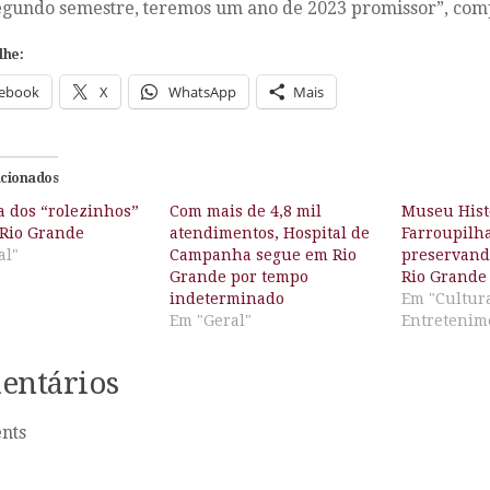
egundo semestre, teremos um ano de 2023 promissor”, co
lhe:
ebook
X
WhatsApp
Mais
acionados
a dos “rolezinhos”
Com mais de 4,8 mil
Museu Hist
 Rio Grande
atendimentos, Hospital de
Farroupilha
al"
Campanha segue em Rio
preservando
Grande por tempo
Rio Grande
indeterminado
Em "Cultur
Em "Geral"
Entretenim
entários
nts