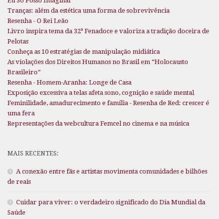
Eu Só Posso Imaginar
Tranças: além da estética uma forma de sobrevivência
Resenha - O Rei Leão
Livro inspira tema da 32ª Fenadoce e valoriza a tradição doceira de
Pelotas
Conheça as 10 estratégias de manipulação midiática
As violações dos Direitos Humanos no Brasil em “Holocausto
Brasileiro”
Resenha - Homem-Aranha: Longe de Casa
Exposição excessiva a telas afeta sono, cognição e saúde mental
Feminilidade, amadurecimento e família - Resenha de Red: crescer é
uma fera
Representações da webcultura Femcel no cinema e na música
MAIS RECENTES:
A conexão entre fãs e artistas movimenta comunidades e bilhões
de reais
Cuidar para viver: o verdadeiro significado do Dia Mundial da
Saúde