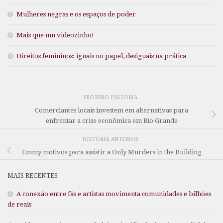
Mulheres negras e os espaços de poder
Mais que um videozinho!
Direitos femininos: iguais no papel, desiguais na prática
PRÓXIMO HISTÓRIA
Comerciantes locais investem em alternativas para
enfrentar a crise econômica em Rio Grande
HISTÓRIA ANTERIOR
Emmy motivos para assistir a Only Murders in the Building
MAIS RECENTES
A conexão entre fãs e artistas movimenta comunidades e bilhões
de reais