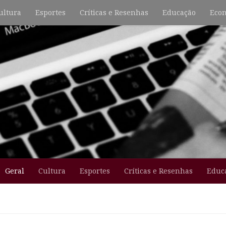
ultura
Esportes
Críticas e Resenhas
Educação
Econ
Geral
Cultura
Esportes
Críticas e Resenhas
Educ