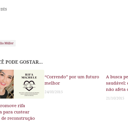
nts
úlia Müller
Ê PODE GOSTAR...
“Correndo” por um futuro
A busca p
melhor
saudável: 
não afeta
24/03/2015
21/10/2015
romove rifa
ia para custear
a de reconstrução