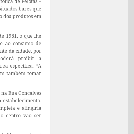
ólica de Pelotas –
situados bares que
mo dos produtos em
de 1981, o que lhe
nte ao consumo de
ante da cidade, por
oderá proibir a
ea específica. “A
vem também tomar
m na Rua Gonçalves
o estabelecimento.
ompleta e atingiria
do centro vão ser