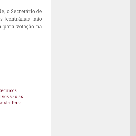
e, o Secretário de
s [contrárias] não
a para votação na
técnicos-
ivos vão às
sexta-feira