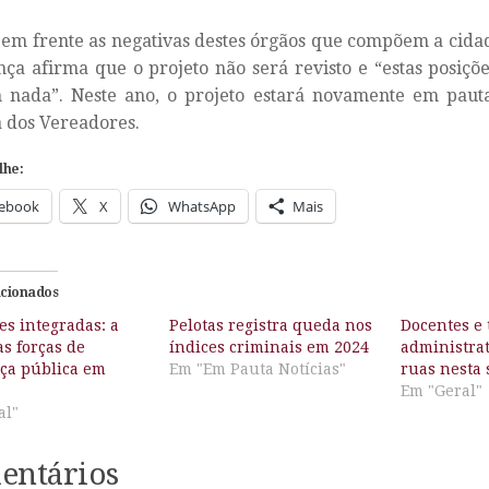
m frente as negativas destes órgãos que compõem a cidad
ça afirma que o projeto não será revisto e “estas posiçõe
m nada”. Neste ano, o projeto estará novamente em paut
 dos Vereadores.
lhe:
ebook
X
WhatsApp
Mais
acionados
es integradas: a
Pelotas registra queda nos
Docentes e 
s forças de
índices criminais em 2024
administrat
ça pública em
Em "Em Pauta Notícias"
ruas nesta 
Em "Geral"
al"
entários