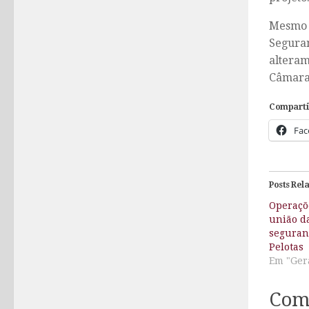
Mesmo e
Seguran
altera
Câmara
Comparti
Fac
Posts Rel
Operaçõ
união da
seguran
Pelotas
Em "Ger
Com