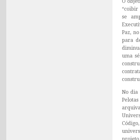
O objet
“coibir
se amp
Executi
Paz, no
para de
diminua
uma sér
constru
contra
constru
No dia 
Pelotas
arquiv
Univers
Código
univer
projeto