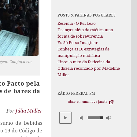
POSTS & PÁGINAS POPULARES
Resenha - O Rei Leão
Tranças: além da estética uma
forma de sobrevivência
Eu Só Posso Imaginar
Conheça as 10 estratégias de
manipulação midiática
magem: Canguçu em
Circe: o mito da feiticeira da
Odisseia recontado por Madeline
Miller
to Pacto pela
s de bares da
RÁDIO FEDERAL FM
Abrir em uma nova janela
Por
Júlia Müller
nsumo de bebidas
go 19 do Código de