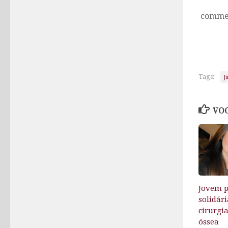
comme
Tags:
J
VOC
Jovem p
solidár
cirurgi
óssea