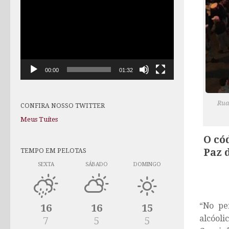
de
vídeo
00:00
01:32
Rua
CONFIRA NOSSO TWITTER
Meus Tuítes
O có
TEMPO EM PELOTAS
Paz 
SEXTA
SÁBADO
DOMINGO
“No pe
16
16
15
alcóoli
7
5
5