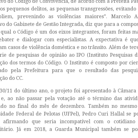
ivo do Código de Convivência, de acordo com a Prefeita P
 os pequenos delitos, as pequenas transgressões, evitando
liem, prevenindo as violências maiores”. Marcelo Al
vo do Gabinete de Gestão Integrada, diz que para a compos
 qual o Código é um dos eixos integrantes, foram feitas m
bater e dialogar com especialistas. A expectativa é qu
m casos de violência doméstica e no trânsito. Além de tere
ie de pesquisas de opinião ao IPO (Instituto Pesquisas 
ção dos termos do Código. O Instituto é composto por cienti
tado pela Prefeitura para que o resultado das pesqui
ção do CC.
30/11 do último ano, o projeto foi apresentado à Câmara
 e, ao não passar pela votação até o término das ativid
ado no final do mês de dezembro. Também no mesmo 
idade Federal de Pelotas (UFPel), Pedro Curi Hallal se p
, afirmando que seria incompatível com o cotidian
sitário. Já em 2018, a Guarda Municipal também se po
.