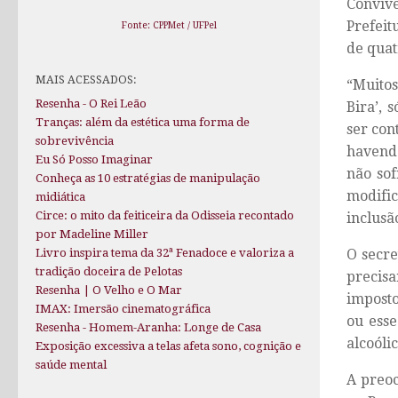
Convivê
Prefeit
Fonte: CPPMet / UFPel
de quat
MAIS ACESSADOS:
“Muitos
Resenha - O Rei Leão
Bira’, 
Tranças: além da estética uma forma de
ser con
sobrevivência
havendo
Eu Só Posso Imaginar
não sof
Conheça as 10 estratégias de manipulação
modifi
midiática
Circe: o mito da feiticeira da Odisseia recontado
inclusã
por Madeline Miller
O secre
Livro inspira tema da 32ª Fenadoce e valoriza a
tradição doceira de Pelotas
precisa
Resenha | O Velho e O Mar
imposto
IMAX: Imersão cinematográfica
ou ess
Resenha - Homem-Aranha: Longe de Casa
alcoólic
Exposição excessiva a telas afeta sono, cognição e
saúde mental
A preoc