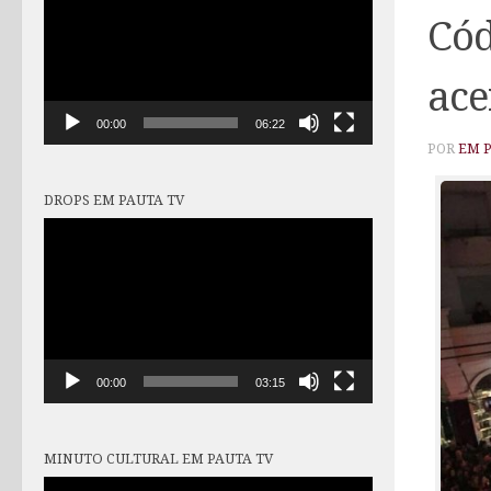
vídeo
Cód
ace
00:00
06:22
POR
EM 
DROPS EM PAUTA TV
Tocador
de
vídeo
00:00
03:15
MINUTO CULTURAL EM PAUTA TV
Tocador