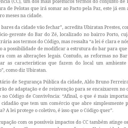
ncia (CC), um dos mais polêmicos termos do conjunto de 
ura de Pelotas que irá somar ao Pacto pela Paz, este já em 
ro meses na cidade.
 bares da cidade vão fechar”, acredita Ubiratan Prestes, c
sócio-gerente do Bar do Zé, localizado no bairro Porto, cu
trária aos termos do Código, mas ressalta “a lei é clara e n
 a possibilidade de modificar a estrutura do bar para que
ra com as alterações legais. Contudo, as reformas no Bar
car as características que fazem do local um ambiente 
o”, como diz Ubiratan.
tário de Segurança Pública da cidade, Aldo Bruno Ferreira,
rão de adaptação e de reinvenção para se encaixarem no 
 no Código de Convivência: “Afinal, o que é mais importan
e cidadão que tem um comércio que abre simplesmente 
a? A lei protege o coletivo, é isso que o Código quer”.
upação com os possíveis impactos do CC também atinge os