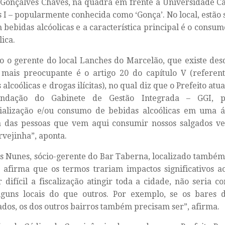
Gonçalves Chaves, na quadra em frente a Universidade Cat
I – popularmente conhecida como ‘Gonça’. No local, estão 
bebidas alcóolicas e a característica principal é o consu
lica.
 o gerente do local Lanches do Marcelão, que existe des
 mais preocupante é o artigo 20 do capítulo V (refere
 alcoólicas e drogas ilícitas), no qual diz que o Prefeito atu
ndação do Gabinete de Gestão Integrada – GGI, p
ialização e/ou consumo de bebidas alcoólicas em uma ár
a das pessoas que vem aqui consumir nossos salgados 
vejinha”, aponta.
s Nunes, sócio-gerente do Bar Taberna, localizado també
 afirma que os termos trariam impactos significativos a
r difícil a fiscalização atingir toda a cidade, não seria c
lguns locais do que outros. Por exemplo, se os bares 
zados, os dos outros bairros também precisam ser”, afirma.