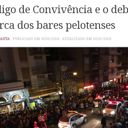
igo de Convivência e o deb
rca dos bares pelotenses
PAUTA
· PUBLICADO EM
30/01/2018
· ATUALIZADO EM
30/01/2018