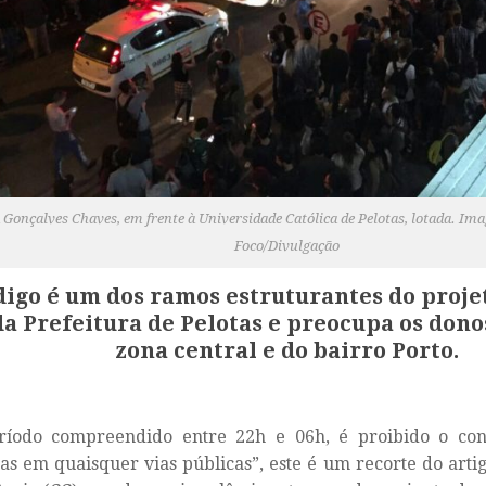
 Gonçalves Chaves, em frente à Universidade Católica de Pelotas, lotada. I
Foco/Divulgação
digo é um dos ramos estruturantes do proje
da Prefeitura de Pelotas e preocupa os dono
zona central e do bairro Porto.
ríodo compreendido entre 22h e 06h, é proibido o co
cas em quaisquer vias públicas”, este é um recorte do arti