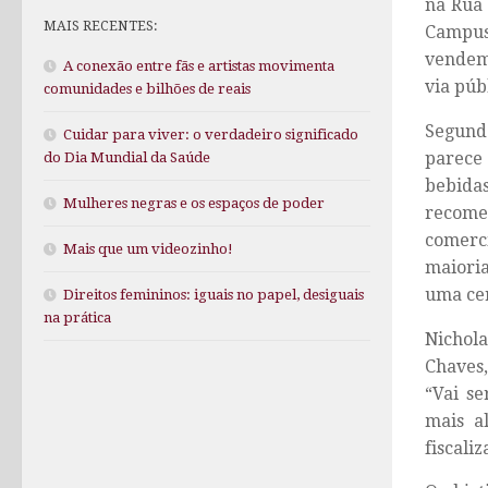
na Rua 
MAIS RECENTES:
Campus 
vendem 
A conexão entre fãs e artistas movimenta
via púb
comunidades e bilhões de reais
Segundo
Cuidar para viver: o verdadeiro significado
parece
do Dia Mundial da Saúde
bebidas
Mulheres negras e os espaços de poder
recome
comerc
Mais que um videozinho!
maiori
uma cer
Direitos femininos: iguais no papel, desiguais
na prática
Nichola
Chaves,
“Vai se
mais a
fiscali