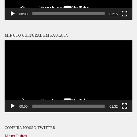
00:00
03:15
MINUTO CULTURAL EM PAUTA TV
Tocador
de
vídeo
00:00
01:32
CONFIRA NOSSO TWITTER
Meus Tuítes