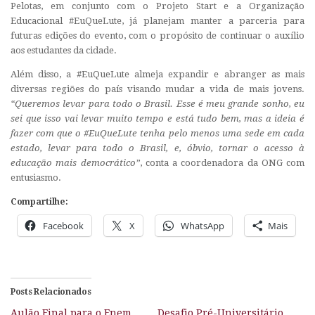
Pelotas, em conjunto com o Projeto Start e a Organização
Educacional #EuQueLute, já planejam manter a parceria para
futuras edições do evento, com o propósito de continuar o auxílio
aos estudantes da cidade.
Além disso, a #EuQueLute almeja expandir e abranger as mais
diversas regiões do país visando mudar a vida de mais jovens.
“Queremos levar para todo o Brasil. Esse é meu grande sonho, eu
sei que isso vai levar muito tempo e está tudo bem, mas a ideia é
fazer com que o #EuQueLute tenha pelo menos uma sede em cada
estado, levar para todo o Brasil, e, óbvio, tornar o acesso à
educação mais democrático”
, conta a coordenadora da ONG com
entusiasmo.
Compartilhe:
Facebook
X
WhatsApp
Mais
Posts Relacionados
Aulão Final para o Enem
Desafio Pré-Universitário