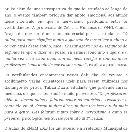
Muito além de uma retrospectiva do que foi estudado ao longo do
ano, o evento também prioriza dar apoio emocional aos alunos
nesse momento em que o nervosismo predomina entre os
vestibulandos. A professora de Ciências Humanas da ONG, Camila
Braga, diz que esse é um momento crucial para os estudantes.
“O
Aulão para mim, significa muito a questão de incentivar o aluno a
correr atrás desse sonho, sabe? Chegar agora nos 45 segundos do
segundo tempo e dizer ‘eu posso, eu estudei todo ano e agora é a
minha vez e eu estou aqui, com os meus colegas e com os meus
professores, lembrando de que eu sou capaz’”
, explica a professora.
Os vestibulandos encontraram nesses dois dias de revisão e
acolhimento várias orientações úteis para serem utilizadas nos
domingos de prova. Tábita Dutra, estudante que pretende cursar
medicina, diz que achou o aulão muito proveitoso:
“Os professores,
além de darem aulas e falarem sobre as matérias e revisarem o
conteúdo em si, deram muitas dicas, muitas técnicas e tudo mais
para a gente. Eles falaram muito sobre o nervosismo e como se
preparar psicologicamente. Isso foi muito útil”
, relata.
O Aulão do ENEM 2023 foi um sucesso e a Prefeitura Municipal de