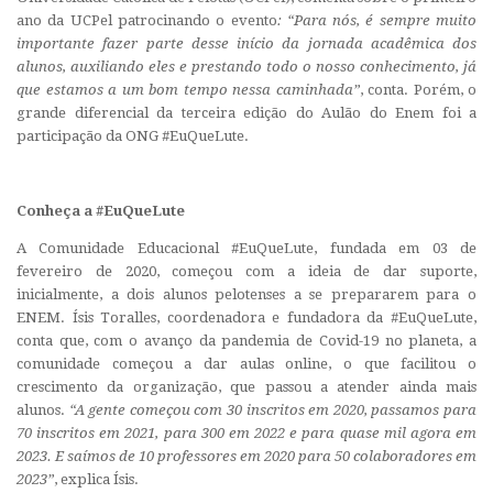
ano da UCPel patrocinando o evento
: “Para nós, é sempre muito
importante fazer parte desse início da jornada acadêmica dos
alunos, auxiliando eles e prestando todo o nosso conhecimento, já
que estamos a um bom tempo nessa caminhada”
, conta. Porém, o
grande diferencial da terceira edição do Aulão do Enem foi a
participação da ONG #EuQueLute.
Conheça a #EuQueLute
A Comunidade Educacional #EuQueLute, fundada em 03 de
fevereiro de 2020, começou com a ideia de dar suporte,
inicialmente, a dois alunos pelotenses a se prepararem para o
ENEM. Ísis Toralles, coordenadora e fundadora da #EuQueLute,
conta que, com o avanço da pandemia de Covid-19 no planeta, a
comunidade começou a dar aulas online, o que facilitou o
crescimento da organização, que passou a atender ainda mais
alunos.
“A gente começou com 30 inscritos em 2020, passamos para
70 inscritos em 2021, para 300 em 2022 e para quase mil agora em
2023. E saímos de 10 professores em 2020 para 50 colaboradores em
2023”
, explica Ísis.