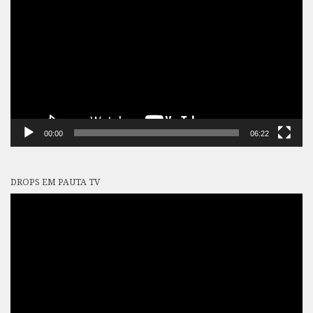
de
vídeo
00:00
06:22
DROPS EM PAUTA TV
Tocador
de
vídeo