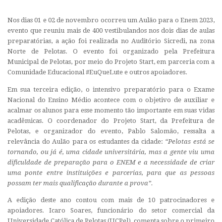
Nos dias 01 e 02 de novembro ocorreu um Aulão para o Enem 2023,
evento que reuniu mais de 400 vestibulandos nos dois dias de aulas
preparatórias, a ação foi realizada no Auditório Sicredi, na zona
Norte de Pelotas. O evento foi organizado pela Prefeitura
Municipal de Pelotas, por meio do Projeto Start, em parceria com a
Comunidade Educacional #EuQueLute e outros apoiadores.
Em sua terceira edição, o intensivo preparatório para o Exame
Nacional do Ensino Médio acontece com o objetivo de auxiliar e
acalmar os alunos para esse momento tão importante em suas vidas
acadêmicas. O coordenador do Projeto Start, da Prefeitura de
Pelotas, e organizador do evento, Pablo Salomão, ressalta a
relevância do Aulão para os estudantes da cidade:
“Pelotas está se
tornando, ou já é, uma cidade universitária, mas a gente viu uma
dificuldade de preparação para o ENEM e a necessidade de criar
uma ponte entre instituições e parcerias, para que as pessoas
possam ter mais qualificação durante a prova”.
A edição deste ano contou com mais de 10 patrocinadores e
apoiadores. Icaro Soares, funcionário do setor comercial da
Universidade Católica de Pelotas (UCPel), comenta sobre o primeiro