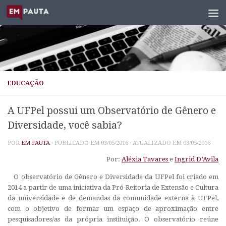
Skip to content
EDUCAÇÃO
A UFPel possui um Observatório de Gênero e
Diversidade, você sabia?
POR
EM PAUTA
· PUBLICADO EM
03/05/2016
· ATUALIZADO EM
03/05/2016
Por:
Aléxia Tavares
e
Ingrid D’Avila
O observatório de Gênero e Diversidade da UFPel foi criado em
2014 a partir de uma iniciativa da Pró-Reitoria de Extensão e Cultura
da universidade e de demandas da comunidade externa à UFPel,
com o objetivo de formar um espaço de aproximação entre
pesquisadores/as da própria instituição. O observatório reúne