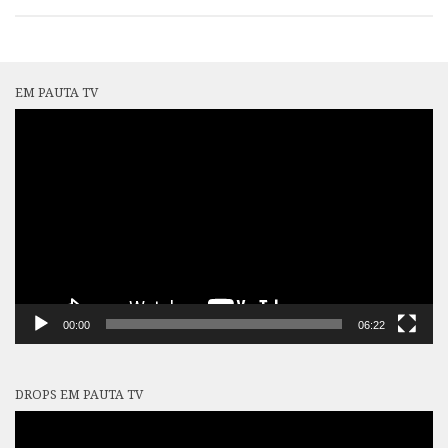
EM PAUTA TV
Tocador
de
vídeo
00:00
06:22
DROPS EM PAUTA TV
Tocador
de