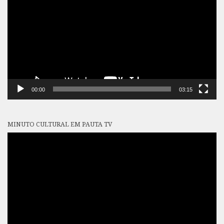
vídeo
00:00
03:15
MINUTO CULTURAL EM PAUTA TV
Tocador
de
vídeo