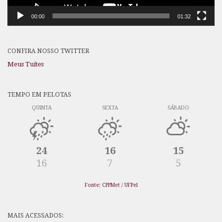
00:00
01:32
CONFIRA NOSSO TWITTER
Meus Tuítes
TEMPO EM PELOTAS
QUINTA
SEXTA
SÁBADO
24
16
15
16
7
5
Fonte: CPPMet / UFPel
MAIS ACESSADOS: