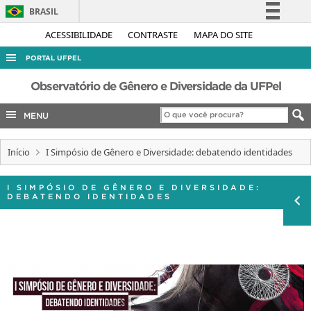
BRASIL
Simplifique!
ACESSIBILIDADE
CONTRASTE
MAPA DO SITE
Comunica BR
PORTAL UFPEL
Participe
ACESSO À INFORMAÇÃO
Observatório de Gênero e Diversidade da UFPel
Acesso à informação
AUDITORIA
MENU
Legislação
COBALTO
Canais
Início
I Simpósio de Gênero e Diversidade: debatendo identidades
CONCURSOS
EDITAIS
I SIMPÓSIO DE GÊNERO E DIVERSIDADE:
DEBATENDO IDENTIDADES
INTERNACIONAL
OUVIDORIA
PORTARIAS
TELEFONES