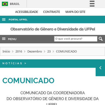
BRASIL
Simplifique!
ACESSIBILIDADE
CONTRASTE
MAPA DO SITE
Comunica BR
PORTAL UFPEL
Participe
ACESSO À INFORMAÇÃO
Observatório de Gênero e Diversidade da UFPel
Acesso à informação
AUDITORIA
MENU
Legislação
COBALTO
Canais
Início
2016
Dezembro
23
COMUNICADO
CONCURSOS
EDITAIS
NOTÍCIAS
>
INTERNACIONAL
OUVIDORIA
COMUNICADO
PORTARIAS
TELEFONES
COMUNICADO DA COORDENADORA
DO OBSERVATÓRIO DE GÊNERO E DIVERSIDADE DA
UFPEL,