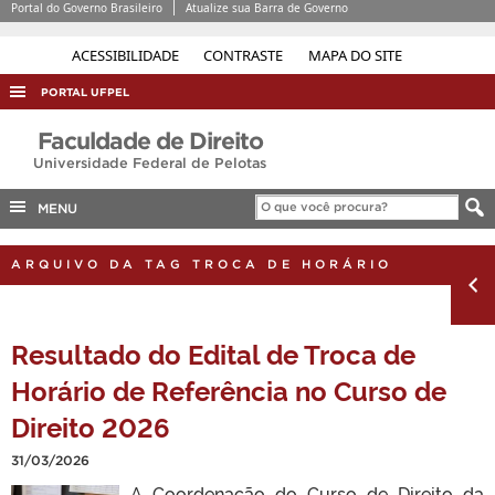
Portal do Governo Brasileiro
Atualize sua Barra de Governo
ACESSIBILIDADE
CONTRASTE
MAPA DO SITE
PORTAL UFPEL
ACESSO À INFORMAÇÃO
Faculdade de Direito
Universidade Federal de Pelotas
AUDITORIA
COBALTO
MENU
CONCURSOS
ARQUIVO DA TAG TROCA DE HORÁRIO
EDITAIS
INTERNACIONAL
Resultado do Edital de Troca de
OUVIDORIA
Horário de Referência no Curso de
PORTARIAS
Direito 2026
TELEFONES
31/03/2026
A Coordenação do Curso de Direito da