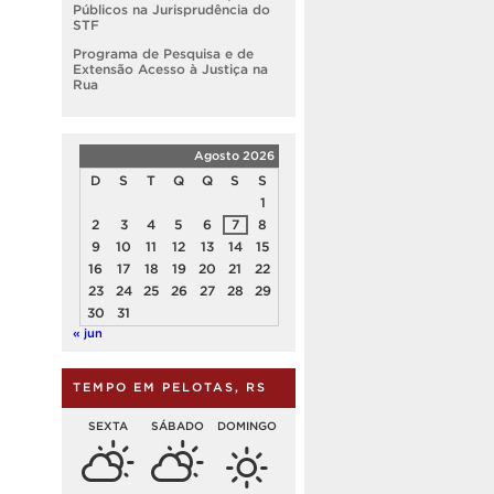
Públicos na Jurisprudência do
STF
Programa de Pesquisa e de
Extensão Acesso à Justiça na
Rua
Agosto 2026
D
S
T
Q
Q
S
S
1
2
3
4
5
6
7
8
9
10
11
12
13
14
15
16
17
18
19
20
21
22
23
24
25
26
27
28
29
30
31
« jun
TEMPO EM PELOTAS, RS
SEXTA
SÁBADO
DOMINGO