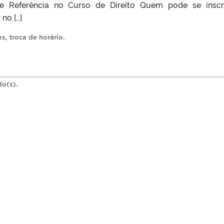
de Referência no Curso de Direito Quem pode se inscr
no […]
es
,
troca de horário
.
do(s).