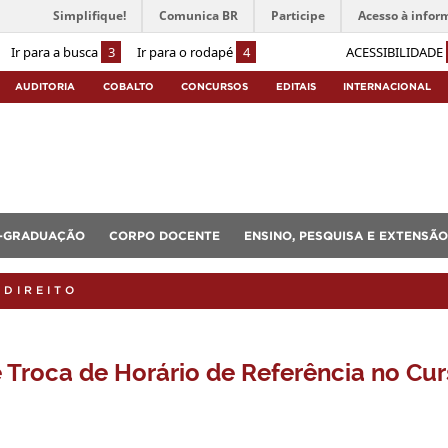
Simplifique!
Comunica BR
Participe
Acesso à infor
Ir para a busca
3
Ir para o rodapé
4
ACESSIBILIDADE
AUDITORIA
COBALTO
CONCURSOS
EDITAIS
INTERNACIONAL
-GRADUAÇÃO
CORPO DOCENTE
ENSINO, PESQUISA E EXTENSÃO
 DIREITO
e Troca de Horário de Referência no Cu