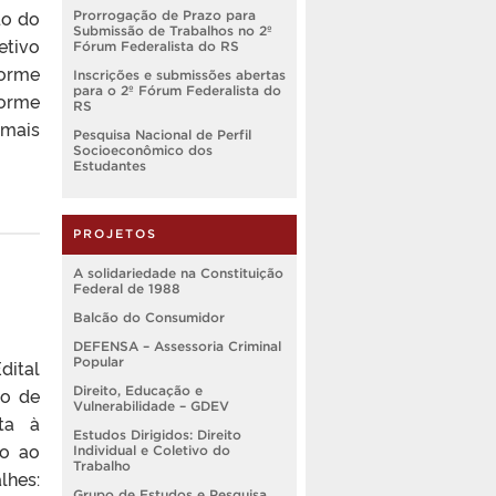
do do
Prorrogação de Prazo para
Submissão de Trabalhos no 2º
etivo
Fórum Federalista do RS
forme
Inscrições e submissões abertas
para o 2º Fórum Federalista do
forme
RS
 mais
Pesquisa Nacional de Perfil
Socioeconômico dos
Estudantes
PROJETOS
A solidariedade na Constituição
Federal de 1988
Balcão do Consumidor
DEFENSA – Assessoria Criminal
Popular
dital
vo de
Direito, Educação e
Vulnerabilidade – GDEV
ta à
Estudos Dirigidos: Direito
mo ao
Individual e Coletivo do
Trabalho
lhes:
Grupo de Estudos e Pesquisa