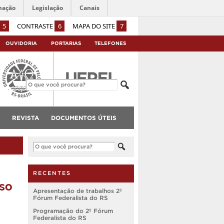
mação
Legislação
Canais
5
CONTRASTE
6
MAPA DO SITE
7
OUVIDORIA
PORTARIAS
TELEFONES
REVISTA
DOCUMENTOS ÚTEIS
RECENTES
rso
Apresentação de trabalhos 2º
Fórum Federalista do RS
Programação do 2º Fórum
Federalista do RS