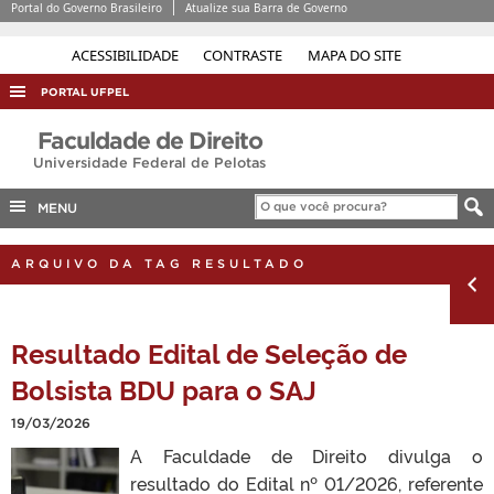
Portal do Governo Brasileiro
Atualize sua Barra de Governo
ACESSIBILIDADE
CONTRASTE
MAPA DO SITE
PORTAL UFPEL
ACESSO À INFORMAÇÃO
Faculdade de Direito
Universidade Federal de Pelotas
AUDITORIA
COBALTO
MENU
CONCURSOS
ARQUIVO DA TAG RESULTADO
EDITAIS
INTERNACIONAL
Resultado Edital de Seleção de
OUVIDORIA
Bolsista BDU para o SAJ
PORTARIAS
19/03/2026
TELEFONES
A Faculdade de Direito divulga o
resultado do Edital nº 01/2026, referente