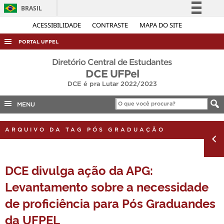
BRASIL
Simplifique!
ACESSIBILIDADE
CONTRASTE
MAPA DO SITE
Comunica BR
PORTAL UFPEL
Participe
ACESSO À INFORMAÇÃO
Diretório Central de Estudantes
Acesso à informação
DCE UFPel
AUDITORIA
DCE é pra Lutar 2022/2023
Legislação
COBALTO
Canais
MENU
CONCURSOS
EDITAIS
ARQUIVO DA TAG PÓS GRADUAÇÃO
INTERNACIONAL
OUVIDORIA
DCE divulga ação da APG:
PORTARIAS
Levantamento sobre a necessidade
TELEFONES
de proficiência para Pós Graduandes
da UFPEL