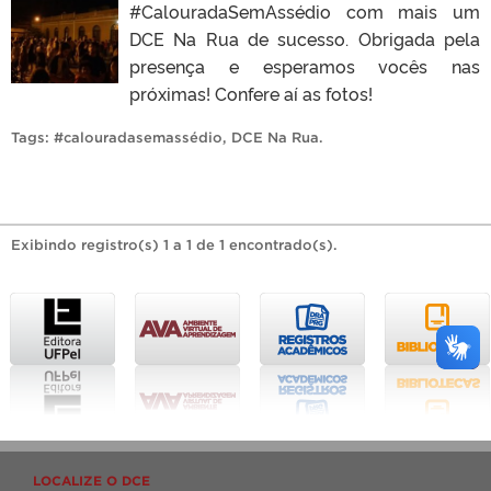
#CalouradaSemAssédio com mais um
DCE Na Rua de sucesso. Obrigada pela
presença e esperamos vocês nas
próximas! Confere aí as fotos!
Tags:
#calouradasemassédio
,
DCE Na Rua
.
Exibindo registro(s) 1 a 1 de 1 encontrado(s).
LOCALIZE O DCE