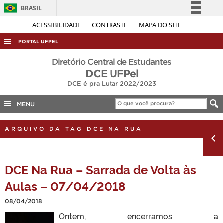
BRASIL
Simplifique!
ACESSIBILIDADE
CONTRASTE
MAPA DO SITE
Comunica BR
PORTAL UFPEL
Participe
ACESSO À INFORMAÇÃO
Diretório Central de Estudantes
Acesso à informação
DCE UFPel
AUDITORIA
DCE é pra Lutar 2022/2023
Legislação
COBALTO
Canais
MENU
CONCURSOS
EDITAIS
ARQUIVO DA TAG DCE NA RUA
INTERNACIONAL
OUVIDORIA
DCE Na Rua – Sarrada de Volta às
PORTARIAS
Aulas – 07/04/2018
TELEFONES
08/04/2018
Ontem, encerramos a