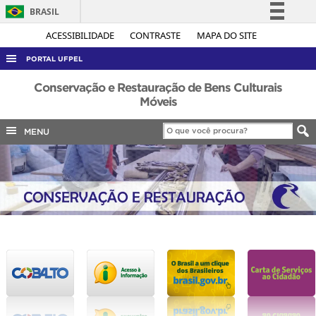
BRASIL
Simplifique!
ACESSIBILIDADE
CONTRASTE
MAPA DO SITE
Comunica BR
PORTAL UFPEL
Participe
ACESSO À INFORMAÇÃO
Conservação e Restauração de Bens Culturais
Acesso à informação
Móveis
AUDITORIA
Legislação
MENU
COBALTO
Canais
CONCURSOS
EDITAIS
INTERNACIONAL
OUVIDORIA
PORTARIAS
TELEFONES