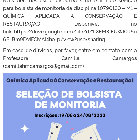
para bolsista de monitoria da disciplina 10790130 – M1 –
QUÍMICA APLICADA À CONSERVAÇÃO E
RESTAURAÇÃOI. Disponível no
link:
https://drive.google.com/file/d/1f3EM8iEUWI09So
6B-Bm9DMFCMAI4ho-p/view?usp=sharing
Em caso de dúvidas, por favor, entre em contato com a
Professora Camilla Camargos
(camillahmcamargos@gmail.com)