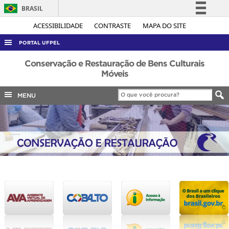
BRASIL
Simplifique!
ACESSIBILIDADE
CONTRASTE
MAPA DO SITE
Comunica BR
PORTAL UFPEL
Participe
ACESSO À INFORMAÇÃO
Conservação e Restauração de Bens Culturais
Acesso à informação
Móveis
AUDITORIA
Legislação
MENU
COBALTO
Canais
CONCURSOS
EDITAIS
INTERNACIONAL
OUVIDORIA
PORTARIAS
TELEFONES