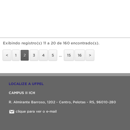
Exibindo registro(s) 11 a 20 de 160 encontrado(s).
<
1
2
3
4
5
…
15
16
>
LOCALIZE A UFPEL
CAMPUS II ICH
R. Almirante Barroso, 1202 - Centro, Pelotas - RS, 96010-280
clique para ver o e-mail