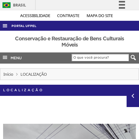
BRASIL
Simplifique!
ACESSIBILIDADE
CONTRASTE
MAPA DO SITE
Comunica BR
PORTAL UFPEL
Participe
ACESSO À INFORMAÇÃO
Conservação e Restauração de Bens Culturais
Acesso à informação
Móveis
AUDITORIA
Legislação
MENU
COBALTO
Canais
CONCURSOS
Início
LOCALIZAÇÃO
EDITAIS
INTERNACIONAL
LOCALIZAÇÃO
OUVIDORIA
PORTARIAS
TELEFONES