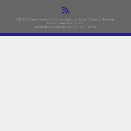
©2026 Conservação e Restauração de Bens Culturais Móveis.
Criado com
WordPress
.
Tema desenvolvido por
SGTIC / UFPel
.