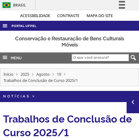
BRASIL
Simplifique!
ACESSIBILIDADE
CONTRASTE
MAPA DO SITE
Comunica BR
PORTAL UFPEL
Participe
ACESSO À INFORMAÇÃO
Conservação e Restauração de Bens Culturais
Acesso à informação
Móveis
AUDITORIA
Legislação
MENU
COBALTO
Canais
CONCURSOS
Início
2025
Agosto
19
EDITAIS
Trabalhos de Conclusão de Curso 2025/1
INTERNACIONAL
NOTÍCIAS
>
OUVIDORIA
PORTARIAS
Trabalhos de Conclusão de
TELEFONES
Curso 2025/1